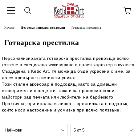
Начало
Персонализирани подаръци
Готварска престилка
Готварска престилка
Персонализираната готварска престилка превръща всяко
готвене в специално изживяване и внася характер в кухнята.
Създадена в Ketid Art, тя може да бъде украсена с име, за
да се превърне в истински уникат.
Този стилен аксесоар е подходящ както за домашни
експерименти с рецепти, така и за професионални
майстори зад печката или любители на барбекюто.
Практична, оригинална и лична – престилката е подарък,
който носи настроение и усмивка при всяко ползване.