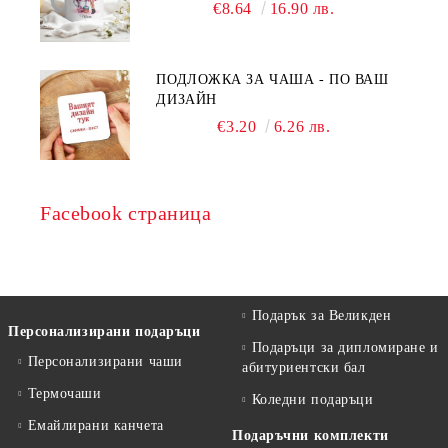
€8.64
16.90 лв.
ПОДЛОЖКА ЗА ЧАША - ПО ВАШ
ДИЗАЙН
€3.20
6.26 лв.
Facebook страница
Подарък за Великден
Персонализирани подаръци
Подаръци за дипломиране и
Персонализирани чаши
абитуриентски бал
Термочаши
Коледни подаръци
Емайлирани канчета
Подаръчни комплекти