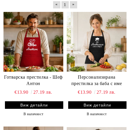
«
»
1
Готварска престилка - Шеф
Персонализирана
Антон
престилка за баба с име
€13.90
27.19 лв.
€13.90
27.19 лв.
Виж детайли
Виж детайли
В наличност
В наличност