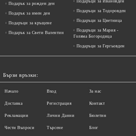
Подаръци за Ивановден
Подарък за рожден ден
Подаръци за Тодоровден
Подарък за имен ден
Подаръци за Цветница
Подаръци за кръщене
Подаръци за Мария -
Подарък за Свети Валентин
Голяма Богородица
Подаръци за Гергьовден
Бързи връзки:
Начало
Вход
За нас
Доставка
Регистрация
Контакт
Рекламации
Лични Данни
Бюлетин
Чести Въпроси
Търсене
Блог