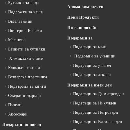
Бутилки за вода
Арома комплекти
Подложка за чаша
Нови Продукти
Възглавници
По ваш дизайн
Постери - Колажи
Подаръци за
Магнити
Подаръци за мъж
Етикети за бутилки
Подаръци за ученици
Химикалки с име
Подаръци за учител
Ключодържатели
Подаръци за лекари
Готварска престилка
Подаръци за имен ден
Подвързия за книги
Подаръци за Димитровден
Сладки подаръци
Подаръци за Никулден
Пъзели
Подаръци за Петровден
Аксесоари
Подаръци за Васильовден
Подаръци по повод