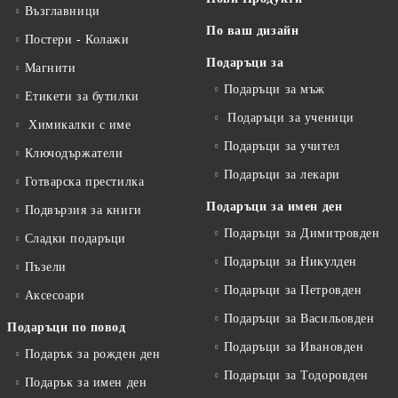
Възглавници
По ваш дизайн
Постери - Колажи
Подаръци за
Магнити
Подаръци за мъж
Етикети за бутилки
Подаръци за ученици
Химикалки с име
Подаръци за учител
Ключодържатели
Подаръци за лекари
Готварска престилка
Подаръци за имен ден
Подвързия за книги
Подаръци за Димитровден
Сладки подаръци
Подаръци за Никулден
Пъзели
Подаръци за Петровден
Аксесоари
Подаръци за Васильовден
Подаръци по повод
Подаръци за Ивановден
Подарък за рожден ден
Подаръци за Тодоровден
Подарък за имен ден