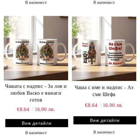
В наличност
В наличност
Чашата с надпис - За лов и
Чаша с име и надпис - Аз
любов Васко е винаги
съм Шефа
готов
€8.64
16.90 лв.
€8.64
16.90 лв.
Виж детайли
Виж детайли
В наличност
В наличност