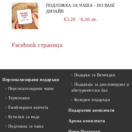
ПОДЛОЖКА ЗА ЧАША - ПО ВАШ
ДИЗАЙН
€3.20
6.26 лв.
Facebook страница
Подарък за Великден
Персонализирани подаръци
Подаръци за дипломиране и
Персонализирани чаши
абитуриентски бал
Термочаши
Коледни подаръци
Емайлирани канчета
Подаръчни комплекти
Бутилки за вода
Арома комплекти
Подложка за чаша
Нови Продукти