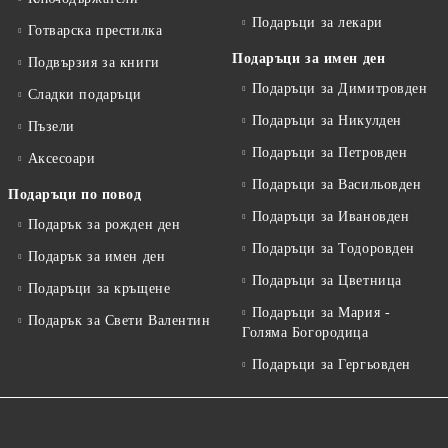
Подаръци за лекари
Готварска престилка
Подаръци за имен ден
Подвързия за книги
Подаръци за Димитровден
Сладки подаръци
Подаръци за Никулден
Пъзели
Подаръци за Петровден
Аксесоари
Подаръци за Васильовден
Подаръци по повод
Подаръци за Ивановден
Подарък за рожден ден
Подаръци за Тодоровден
Подарък за имен ден
Подаръци за Цветница
Подаръци за кръщене
Подаръци за Мария -
Подарък за Свети Валентин
Голяма Богородица
Подаръци за Гергьовден