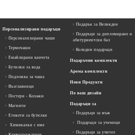
Подарък за Великден
Персонализирани подаръци
Подаръци за дипломиране и
Персонализирани чаши
абитуриентски бал
Термочаши
Коледни подаръци
Емайлирани канчета
Подаръчни комплекти
Бутилки за вода
Арома комплекти
Подложка за чаша
Нови Продукти
Възглавници
По ваш дизайн
Постери - Колажи
Подаръци за
Магнити
Подаръци за мъж
Етикети за бутилки
Подаръци за ученици
Химикалки с име
Подаръци за учител
Ключодържатели