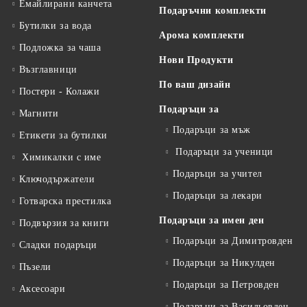
Емайлирани канчета
Подаръчни комплекти
Бутилки за вода
Арома комплекти
Подложка за чаша
Нови Продукти
Възглавници
По ваш дизайн
Постери - Колажи
Подаръци за
Магнити
Подаръци за мъж
Етикети за бутилки
Подаръци за ученици
Химикалки с име
Подаръци за учител
Ключодържатели
Подаръци за лекари
Готварска престилка
Подаръци за имен ден
Подвързия за книги
Подаръци за Димитровден
Сладки подаръци
Подаръци за Никулден
Пъзели
Подаръци за Петровден
Аксесоари
Подаръци за Васильовден