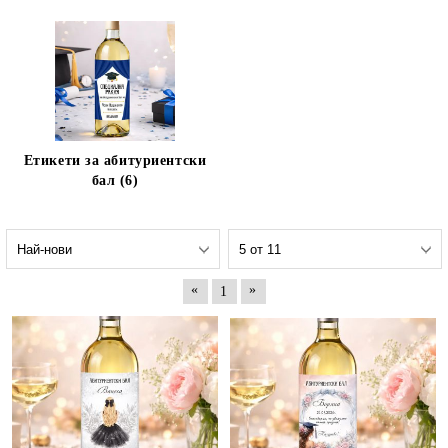
Етикети за абитуриентски
бал (6)
«
»
1