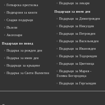
Подаръци за лекари
Готварска престилка
Подаръци за имен ден
Подвързия за книги
Подаръци за Димитровден
Сладки подаръци
Подаръци за Никулден
Пъзели
Подаръци за Петровден
Аксесоари
Подаръци за Васильовден
Подаръци по повод
Подаръци за Ивановден
Подарък за рожден ден
Подаръци за Тодоровден
Подарък за имен ден
Подаръци за Цветница
Подаръци за кръщене
Подаръци за Мария -
Подарък за Свети Валентин
Голяма Богородица
Подаръци за Гергьовден