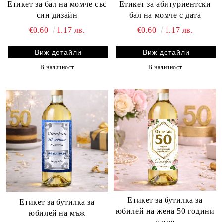
Етикет за бал на момче със
Етикет за абитуриентски
син дизайн
бал на момче с дата
€0.60
1.17 лв.
€0.60
1.17 лв.
Виж детайли
Виж детайли
В наличност
В наличност
Етикет за бутилка за
Етикет за бутилка за
юбилей на жена 50 години
юбилей на мъж
с име