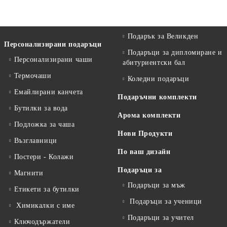
Подарък за Великден
Персонализирани подаръци
Подаръци за дипломиране и
Персонализирани чаши
абитуриентски бал
Термочаши
Коледни подаръци
Емайлирани канчета
Подаръчни комплекти
Бутилки за вода
Арома комплекти
Подложка за чаша
Нови Продукти
Възглавници
По ваш дизайн
Постери - Колажи
Подаръци за
Магнити
Подаръци за мъж
Етикети за бутилки
Подаръци за ученици
Химикалки с име
Подаръци за учител
Ключодържатели