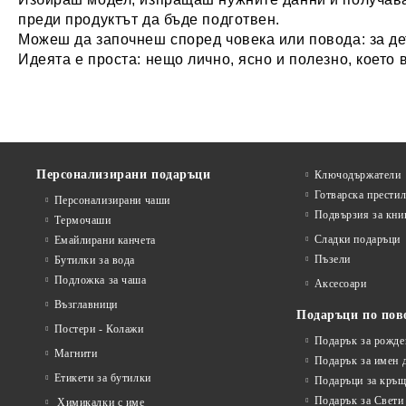
преди продуктът да бъде подготвен.
Можеш да започнеш според човека или повода: за де
Идеята е проста: нещо лично, ясно и полезно, което 
Персонализирани подаръци
Ключодържатели
Готварска прести
Персонализирани чаши
Подвързия за кни
Термочаши
Сладки подаръци
Емайлирани канчета
Пъзели
Бутилки за вода
Подложка за чаша
Аксесоари
Възглавници
Подаръци по пов
Постери - Колажи
Подарък за рожде
Магнити
Подарък за имен 
Етикети за бутилки
Подаръци за кръщ
Подарък за Свети
Химикалки с име