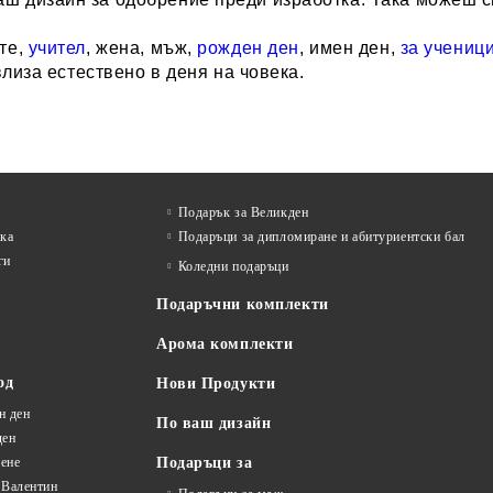
те,
учител
, жена, мъж,
рожден ден
, имен ден,
за учениц
влиза естествено в деня на човека.
Подарък за Великден
лка
Подаръци за дипломиране и абитуриентски бал
ги
Коледни подаръци
Подаръчни комплекти
Арома комплекти
од
Нови Продукти
н ден
По ваш дизайн
ден
ене
Подаръци за
 Валентин