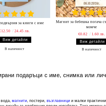
Магнит за бебешка погача с
подвързия за книги с име
момче
€12.50
24.45 лв.
€0.82
1.60 лв.
Виж детайли
Виж детайли
В наличност
В наличност
рани подаръци с име, снимка или ли
а вода,
магнити
, постери,
възглавници
и малки практични 
ш дизайн за одобрение преди изработка. Така можеш сп