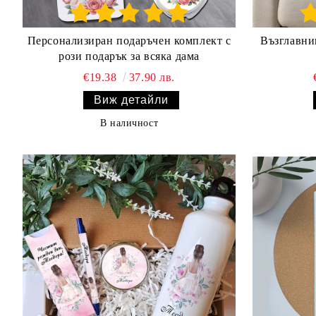
Персонализиран подаръчен комплект с
Възглавни
рози подарък за всяка дама
€19.38
37.90 лв.
Виж детайли
В наличност