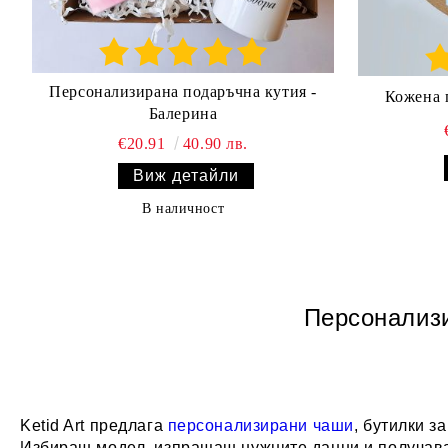
Персонализирана подаръчна кутия -
Кожена 
Балерина
€20.91
40.90 лв.
Виж детайли
В наличност
Персонализи
Ketid Art предлага
персонализирани чаши
, бутилки з
Избираш модел, изпращаш нужните данни и получава