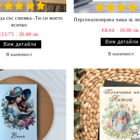
ца със снимка -Ти си моето
Персонализирана чаша за л
всичко
€8.64
16.90 лв.
€13.75
26.89 лв.
Виж детайли
Виж детайли
В наличност
В наличност