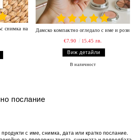
ъс снимка на
Дамско компактно огледало с име и рози
€7.90
15.45 лв.
Виж детайли
В наличност
чно послание
продукти с име, снимка, дата или кратко послание.
окойно да провериш текста, снимката и подредбата,