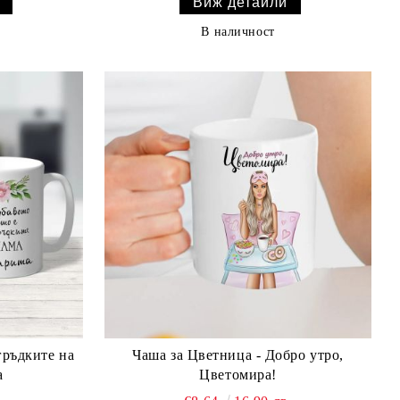
Виж детайли
В наличност
гръдките на
Чаша за Цветница - Добро утро,
а
Цветомира!