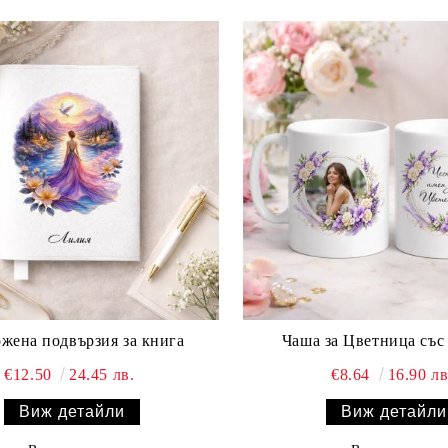
ожена подвързия за книга
Чаша за Цветница със
€12.50
24.45 лв.
€8.64
16.90 лв
Виж детайли
Виж детайли