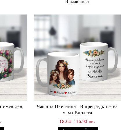
В наличност
т имен ден,
Чаша за Цветница - В прегръдките на
мама Виолета
.
€8.64
16.90 лв.