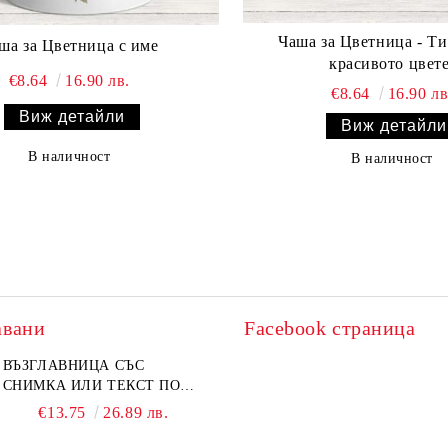
Чаша за Цветница - Ти
ша за Цветница с име
красивото цвете
€8.64
16.90 лв.
€8.64
16.90 лв
Виж детайли
Виж детайли
В наличност
В наличност
авани
Facebook страница
ВЪЗГЛАВНИЦА СЪС
СНИМКА ИЛИ ТЕКСТ ПО
ВАШ ДИЗАЙН
€13.75
26.89 лв.