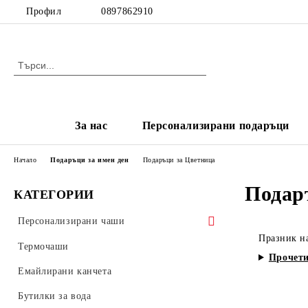
Профил
0897862910
За нас
Персонализирани подаръци
Начало
Подаръци за имен ден
Подаръци за Цветница
Подар
КАТЕГОРИИ
Персонализирани чаши
Празник на
Чаши за жена
Термочаши
Прочети
Чаши за сестра
Емайлирани канчета
Чаши за приятелки
Бутилки за вода