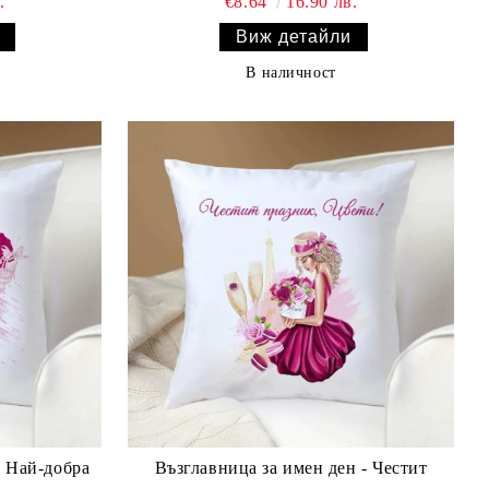
.
€8.64
16.90 лв.
Виж детайли
В наличност
Възглавница за имен ден - Честит