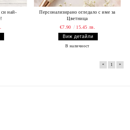
 си най-
Персонализирано огледало с име за
!
Цветница
.
€7.90
15.45 лв.
Виж детайли
В наличност
«
»
1