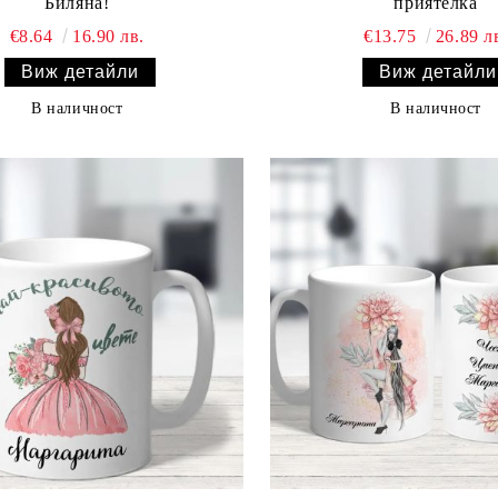
Биляна!
приятелка
€8.64
16.90 лв.
€13.75
26.89 л
Виж детайли
Виж детайли
В наличност
В наличност