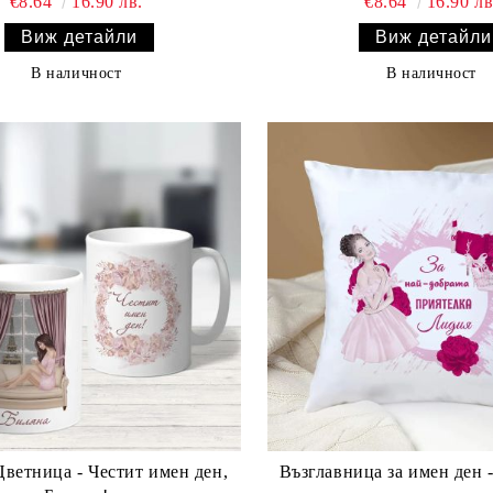
€8.64
16.90 лв.
€8.64
16.90 лв
Виж детайли
Виж детайли
В наличност
В наличност
Цветница - Честит имен ден,
Възглавница за имен ден - Най-добра