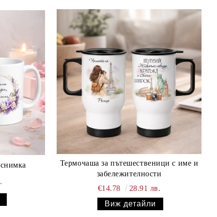
Термочаша за пътешественици с име и
 снимка
забележителности
.
€14.78
28.91 лв.
Виж детайли