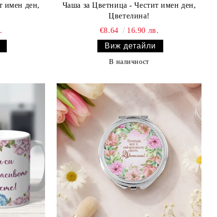
т имен ден,
Чаша за Цветница - Честит имен ден,
Цветелина!
.
€8.64
16.90 лв.
Виж детайли
В наличност