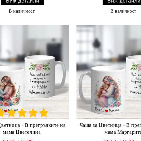
Виж детайли
Виж детайли
В наличност
В наличност
Цветница - В прегръдките на
Чаша за Цветница - В пре
мама Цветелина
мама Маргарит