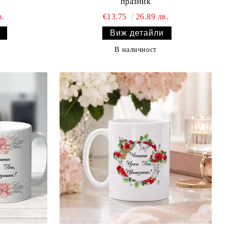
празник
в.
€13.75
26.89 лв.
Виж детайли
В наличност