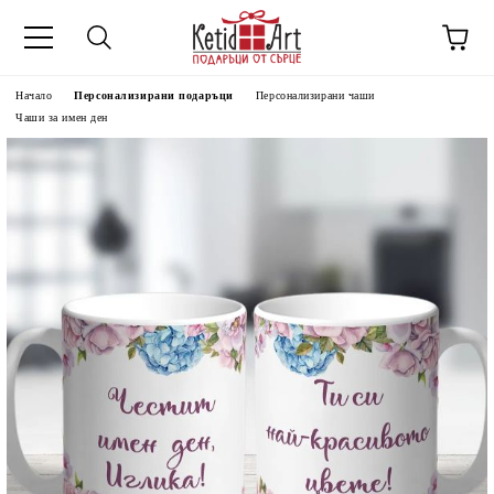
Начало
Персонализирани подаръци
Персонализирани чаши
Чаши за имен ден