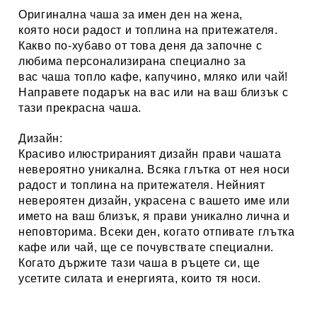
Оригинална чаша за имен ден на жена,
която носи радост и топлина на притежателя.
Какво по-хубаво от това деня да започне с
любима персонализирана специално за
вас
чаша топло кафе, капучино, мляко или чай
!
Направете подарък на вас или на ваш близък с
тази прекрасна чаша.
Дизайн:
Красиво илюстрираният дизайн
прави чашата
невероятно уникална. Всяка глътка от нея носи
радост и топлина на притежателя. Нейният
невероятен дизайн
, украсена с вашето име или
името на ваш близък, я прави уникално лична и
неповторима. Всеки ден, когато отпивате глътка
кафе или чай, ще се почувствате специални.
Когато държите тази чаша в ръцете си, ще
усетите силата и енергията, които тя носи.