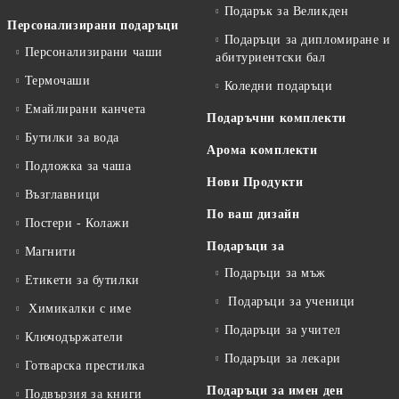
Подарък за Великден
Персонализирани подаръци
Подаръци за дипломиране и
Персонализирани чаши
абитуриентски бал
Термочаши
Коледни подаръци
Емайлирани канчета
Подаръчни комплекти
Бутилки за вода
Арома комплекти
Подложка за чаша
Нови Продукти
Възглавници
По ваш дизайн
Постери - Колажи
Подаръци за
Магнити
Подаръци за мъж
Етикети за бутилки
Подаръци за ученици
Химикалки с име
Подаръци за учител
Ключодържатели
Подаръци за лекари
Готварска престилка
Подаръци за имен ден
Подвързия за книги