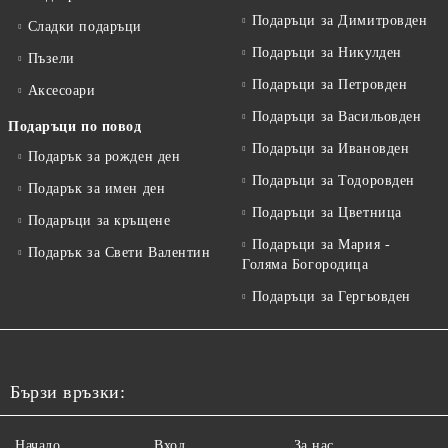
Подаръци за Димитровден
Сладки подаръци
Подаръци за Никулден
Пъзели
Подаръци за Петровден
Аксесоари
Подаръци за Васильовден
Подаръци по повод
Подаръци за Ивановден
Подарък за рожден ден
Подаръци за Тодоровден
Подарък за имен ден
Подаръци за Цветница
Подаръци за кръщене
Подаръци за Мария -
Подарък за Свети Валентин
Голяма Богородица
Подаръци за Гергьовден
Бързи връзки:
Начало
Вход
За нас