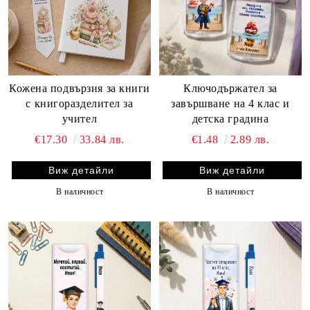
Кожена подвързия за книги
Ключодържател за
с книгоразделител за
завършване на 4 клас и
учител
детска градина
€17.30
33.84 лв.
€1.48
2.89 лв.
Виж детайли
Виж детайли
В наличност
В наличност