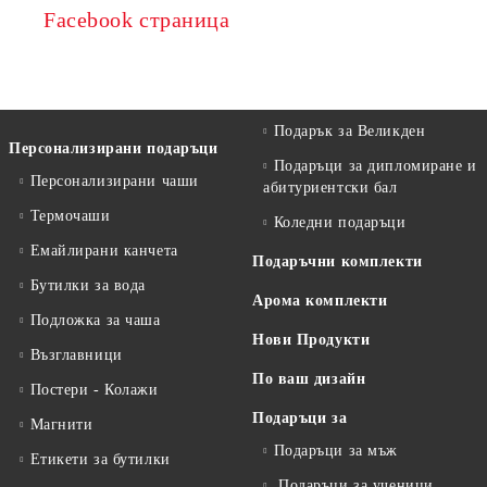
Facebook страница
Подарък за Великден
Персонализирани подаръци
Подаръци за дипломиране и
Персонализирани чаши
абитуриентски бал
Термочаши
Коледни подаръци
Емайлирани канчета
Подаръчни комплекти
Бутилки за вода
Арома комплекти
Подложка за чаша
Нови Продукти
Възглавници
По ваш дизайн
Постери - Колажи
Подаръци за
Магнити
Подаръци за мъж
Етикети за бутилки
Подаръци за ученици