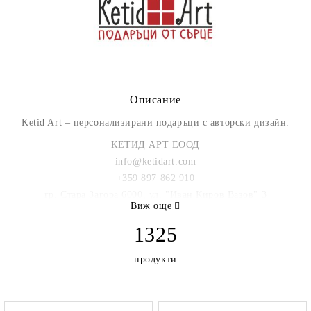
Описание
Ketid Art – персонализирани подаръци с авторски дизайн.
КЕТИД АРТ ЕООД
info@ketidart.com
+359 897 862 910
гр. Стара Загора 6000, ул. "Иван Кирoв Вазов" 3
Виж още
1325
продукти