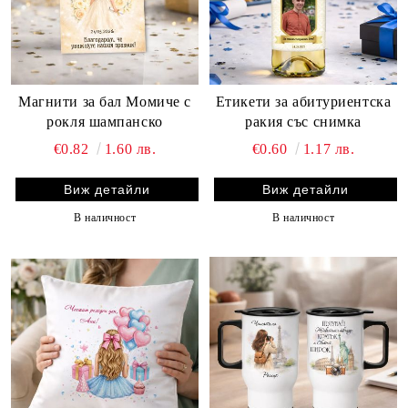
Магнити за бал Момиче с
Етикети за абитуриентска
рокля шампанско
ракия със снимка
€0.82
1.60 лв.
€0.60
1.17 лв.
Виж детайли
Виж детайли
В наличност
В наличност