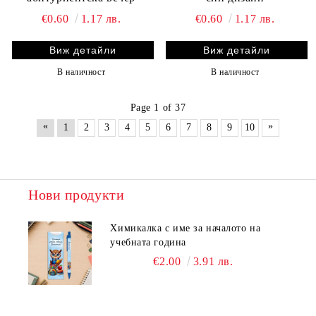
€0.60
1.17 лв.
€0.60
1.17 лв.
Виж детайли
Виж детайли
В наличност
В наличност
Page 1 of 37
«
»
1
2
3
4
5
6
7
8
9
10
Нови продукти
Химикалка с име за началото на
учебната година
€2.00
3.91 лв.