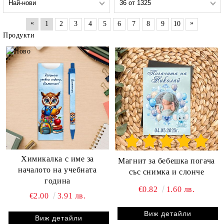
«
»
1
2
3
4
5
6
7
8
9
10
Продукти
Химикалка с име за
Магнит за бебешка погача
началото на учебната
със снимка и слонче
година
€0.82
1.60 лв.
€2.00
3.91 лв.
Виж детайли
Виж детайли