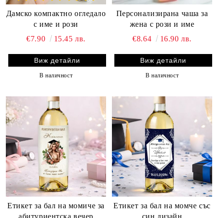
Дамско компактно огледало
Персонализирана чаша за
с име и рози
жена с рози и име
€7.90
15.45 лв.
€8.64
16.90 лв.
Виж детайли
Виж детайли
В наличност
В наличност
Етикет за бал на момиче за
Етикет за бал на момче със
абитуриентска вечер
син дизайн