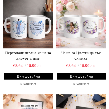
Персонализирана чаша за
Чаша за Цветница със
хирург с име
снимка
€8.64
16.90 лв.
€8.64
16.90 лв.
Виж детайли
Виж детайли
В наличност
В наличност