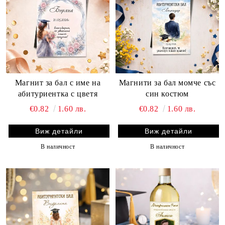
Магнит за бал с име на
Магнити за бал момче със
абитуриентка с цветя
син костюм
€0.82
1.60 лв.
€0.82
1.60 лв.
Виж детайли
Виж детайли
В наличност
В наличност