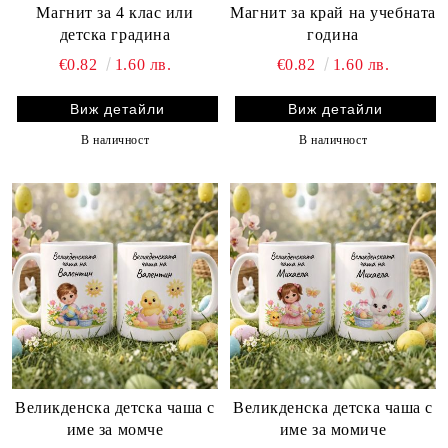
Магнит за 4 клас или
Магнит за край на учебната
детска градина
година
€0.82
1.60 лв.
€0.82
1.60 лв.
Виж детайли
Виж детайли
В наличност
В наличност
Великденска детска чаша с
Великденска детска чаша с
име за момче
име за момиче