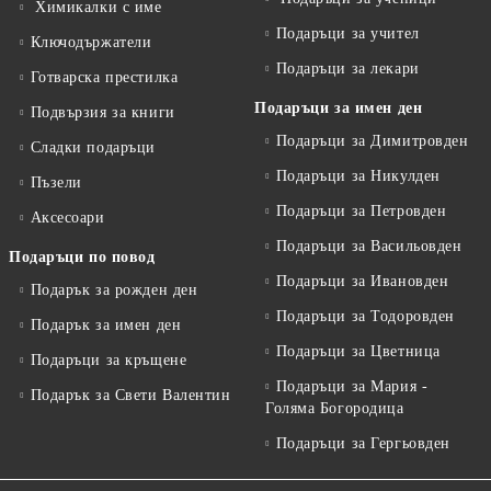
Химикалки с име
Подаръци за учител
Ключодържатели
Подаръци за лекари
Готварска престилка
Подаръци за имен ден
Подвързия за книги
Подаръци за Димитровден
Сладки подаръци
Подаръци за Никулден
Пъзели
Подаръци за Петровден
Аксесоари
Подаръци за Васильовден
Подаръци по повод
Подаръци за Ивановден
Подарък за рожден ден
Подаръци за Тодоровден
Подарък за имен ден
Подаръци за Цветница
Подаръци за кръщене
Подаръци за Мария -
Подарък за Свети Валентин
Голяма Богородица
Подаръци за Гергьовден