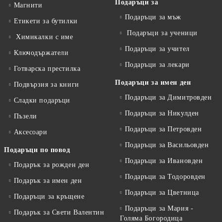
Подаръци за
Магнити
Подаръци за мъж
Етикети за бутилки
Подаръци за ученици
Химикалки с име
Подаръци за учител
Ключодържатели
Подаръци за лекари
Готварска престилка
Подаръци за имен ден
Подвързия за книги
Подаръци за Димитровден
Сладки подаръци
Подаръци за Никулден
Пъзели
Подаръци за Петровден
Аксесоари
Подаръци за Васильовден
Подаръци по повод
Подаръци за Ивановден
Подарък за рожден ден
Подаръци за Тодоровден
Подарък за имен ден
Подаръци за Цветница
Подаръци за кръщене
Подаръци за Мария -
Подарък за Свети Валентин
Голяма Богородица