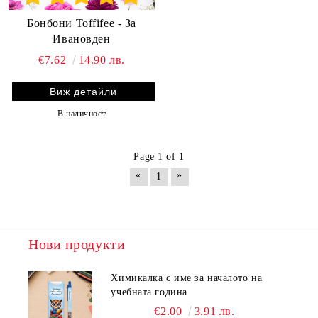
Бонбони Toffifee - За
Ивановден
€7.62
14.90 лв.
Виж детайли
В наличност
Page 1 of 1
«
»
1
Нови продукти
Химикалка с име за началото на
учебната година
€2.00
3.91 лв.