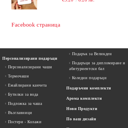
Facebook страница
Подарък за Великден
Персонализирани подаръци
Подаръци за дипломиране и
Персонализирани чаши
абитуриентски бал
Термочаши
Коледни подаръци
Емайлирани канчета
Подаръчни комплекти
Бутилки за вода
Арома комплекти
Подложка за чаша
Нови Продукти
Възглавници
По ваш дизайн
Постери - Колажи