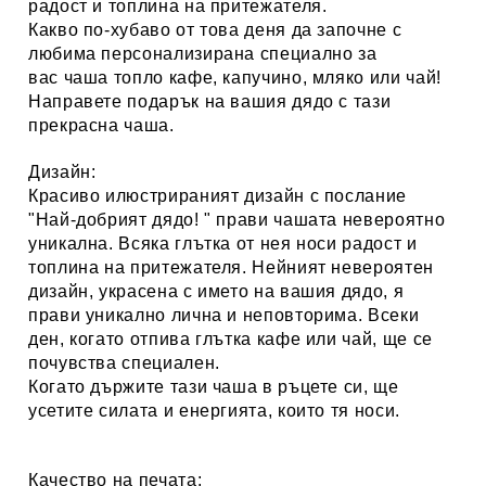
радост и топлина на притежателя.
Какво по-хубаво от това деня да започне с
любима персонализирана специално за
вас
чаша топло кафе, капучино, мляко или чай
!
Направете подарък на вашия дядо с тази
прекрасна чаша.
Дизайн:
Красиво илюстрираният дизайн
с послание
"Най-добрият дядо!
" прави чашата невероятно
уникална. Всяка глътка от нея носи радост и
топлина на притежателя. Нейният невероятен
дизайн, украсена с името на вашия дядо, я
прави уникално лична и неповторима. Всеки
ден, когато отпива глътка кафе или чай, ще се
почувства специален.
Когато държите тази чаша в ръцете си, ще
усетите силата и енергията, които тя носи.
Качество на печата: