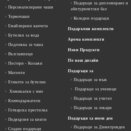
Подаръци за дипломиране и
Персонализирани чаши
абитуриентски бал
Термочаши
Коледни подаръци
Емайлирани канчета
Подаръчни комплекти
Бутилки за вода
Арома комплекти
Подложка за чаша
Нови Продукти
Възглавници
По ваш дизайн
Постери - Колажи
Подаръци за
Магнити
Подаръци за мъж
Етикети за бутилки
Подаръци за ученици
Химикалки с име
Подаръци за учител
Ключодържатели
Подаръци за лекари
Готварска престилка
Подаръци за имен ден
Подвързия за книги
Подаръци за Димитровден
Сладки подаръци