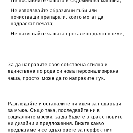
Не поставяйте чашата в съдомиялна машина;
Не използвайте абразивни гъби или
почистващи препарати, които могат да
надраскат печата;
Не накисвайте чашата прекалено дълго време;
За да направите своя собствена стилна и
единствена по рода си нова персонализирана
тук.
чаша, просто може да го направите
Разгледайте и останалите ни идеи за
подаръци
за мъже
. Също така, последвайте ни в
социалните мрежи, за да бъдете в крак с новите
ни дизайни и предложения. Вижте какво
предлагаме и се вдъхновете за перфектния