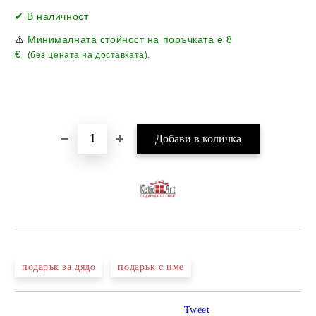
Добави в желани
✔ В наличност
⚠️
Минималната стойност на поръчката е
8
€
(без цената на доставката).
подарък за дядо
подарък с име
Tweet