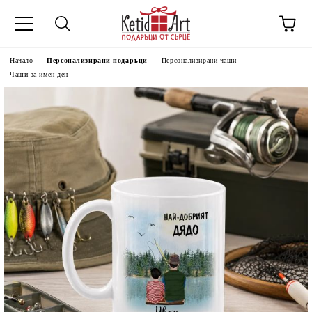
Начало
Персонализирани подаръци
Персонализирани чаши
Чаши за имен ден