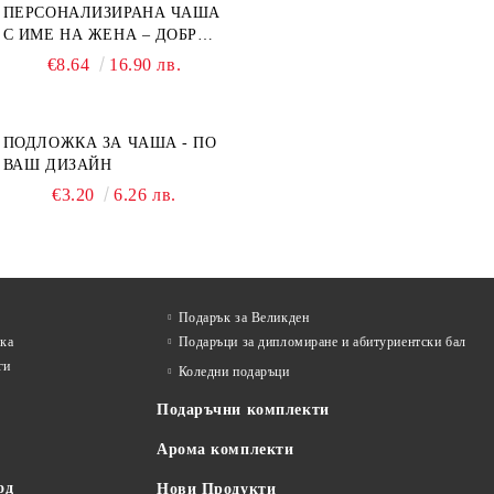
ПЕРСОНАЛИЗИРАНА ЧАША
С ИМЕ НА ЖЕНА – ДОБРО
УТРО
€8.64
16.90 лв.
ПОДЛОЖКА ЗА ЧАША - ПО
ВАШ ДИЗАЙН
€3.20
6.26 лв.
Подарък за Великден
лка
Подаръци за дипломиране и абитуриентски бал
ги
Коледни подаръци
Подаръчни комплекти
Арома комплекти
од
Нови Продукти