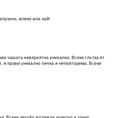
апучино, мляко или чай
!
ави чашата невероятно уникална. Всяка глътка от
г, я прави уникално лична и неповторима. Всеки
а. Всеки детайл изглежда чудесно и точно.