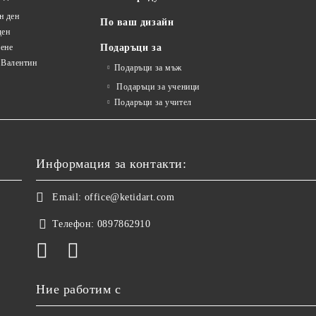
н ден
По ваш дизайн
ден
ене
Подаръци за
 Валентин
Подаръци за мъж
Подаръци за ученици
Подаръци за учител
Информация за контакти:
Email:
office@ketidart.com
Телефон:
0897862910
Ние работим с