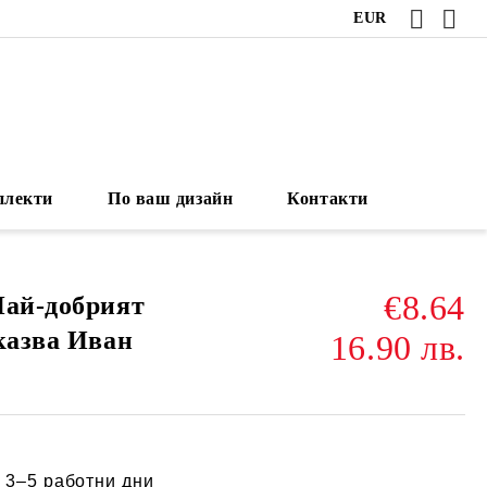
EUR
плекти
По ваш дизайн
Контакти
€8.64
Най-добрият
казва Иван
16.90 лв.
:
3–5 работни дни