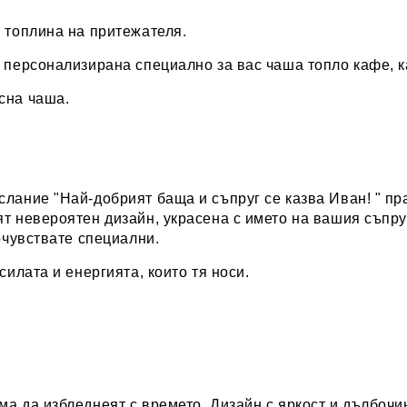
и топлина на притежателя.
а персонализирана специално за вас
чаша топло кафе, к
сна чаша.
ослание "Най-добрият баща и съпруг се казва Иван!
" пр
т невероятен дизайн, украсена с името на вашия съпру
почувствате специални.
силата и енергията, които тя носи.
а да избледнеят с времето. Дизайн с яркост и дълбочин