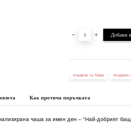
подарък за баща
подарък 
евюта
Как протича поръчката
онализирана
чаша за имен ден – "Най-добрият баща