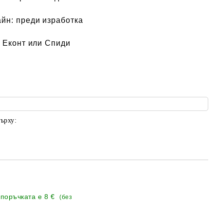
айн:
преди изработка
 Еконт или Спиди
ърху:
 поръчката е
8 €
(без
Добави в желани