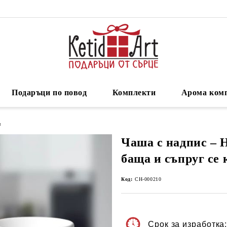
Подаръци по повод
Комплекти
Арома ком
н
Чаша с надпис – 
баща и съпруг се 
Код:
CH-000210
Срок за изработка