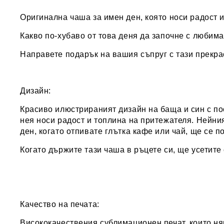
Оригинална чаша за имен ден, която носи радост 
Какво по-хубаво от това деня да започне с любим
Направете подарък на вашия съпруг с тази прекра
Дизайн:
Красиво илюстрираният дизайн
на баща и син с п
нея носи радост и топлина на притежателя. Нейния
ден, когато отпивате глътка кафе или чай, ще се 
Когато държите тази чаша в ръцете си, ще усетите 
Качество на печата:
Висококачествения сублимационен печат, които ням