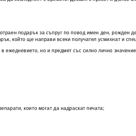
отраен подарък за съпруг по повод имен ден, рожден д
рък, който ще направи всеки получател усмихнат и спе
 в ежедневието, но и предмет със силно лично значение
епарати, които могат да надраскат печата;