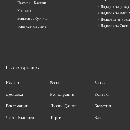
Постери - Колажи
Подарък за рожде
Магнити
Подарък за имен 
Етикети за бутилки
Подаръци за кръщ
Подарък за Свети
Химикалки с име
Бързи връзки:
Начало
Вход
За нас
Доставка
Регистрация
Контакт
Рекламации
Лични Данни
Бюлетин
Чести Въпроси
Търсене
Блог