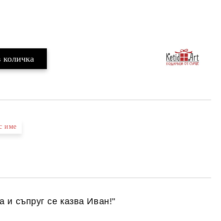
с име
 и съпруг се казва Иван!"