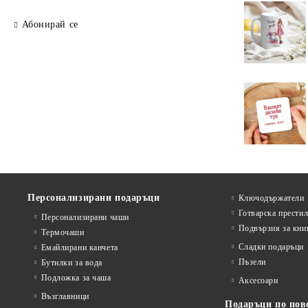
Абонирай се
Персонализирани подаръци
Ключодържатели
Готварска прести
Персонализирани чаши
Подвързия за кни
Термочаши
Сладки подаръци
Емайлирани канчета
Пъзели
Бутилки за вода
Подложка за чаша
Аксесоари
Възглавници
Подаръци по пов