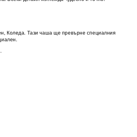
ен, Коледа. Тази чаша ще превърне специалния
циален.
.