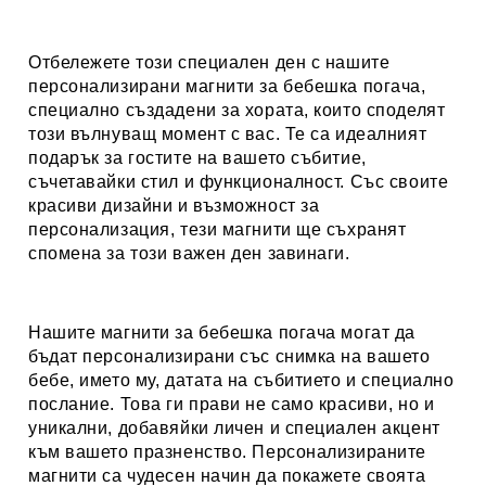
Отбележете този специален ден с нашите
персонализирани магнити за бебешка погача,
специално създадени за хората
, които споделят
този вълнуващ момент с вас. Те са идеалният
подарък за гостите на вашето събитие,
съчетавайки стил и функционалност. Със своите
красиви дизайни и възможност за
персонализация, тези магнити ще съхранят
спомена за този важен ден завинаги.
Нашите магнити за бебешка погача могат да
бъдат персонализирани със снимка на вашето
бебе, името му, датата на събитието и специално
послание. Това ги прави не само красиви, но и
уникални, добавяйки личен и специален акцент
към вашето празненство. Персонализираните
магнити са чудесен начин да покажете своята