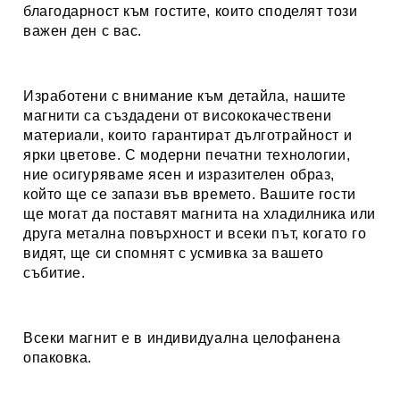
благодарност към гостите, които споделят този
важен ден с вас.
Изработени с внимание към детайла, нашите
магнити са създадени от висококачествени
материали, които гарантират дълготрайност и
ярки цветове. С модерни печатни технологии,
ние осигуряваме ясен и изразителен образ,
който ще се запази във времето. Вашите гости
ще могат да поставят магнита на хладилника или
друга метална повърхност и всеки път, когато го
видят, ще си спомнят с усмивка за вашето
събитие.
Всеки магнит е в индивидуална целофанена
опаковка.