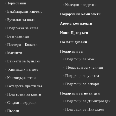
Термочаши
Коледни подаръци
Емайлирани канчета
Подаръчни комплекти
Бутилки за вода
Арома комплекти
Подложка за чаша
Нови Продукти
Възглавници
По ваш дизайн
Постери - Колажи
Подаръци за
Магнити
Подаръци за мъж
Етикети за бутилки
Подаръци за ученици
Химикалки с име
Подаръци за учител
Ключодържатели
Подаръци за лекари
Готварска престилка
Подаръци за имен ден
Подвързия за книги
Подаръци за Димитровден
Сладки подаръци
Подаръци за Никулден
Пъзели