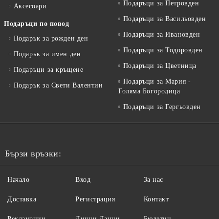
Подаръци за Петровден
Аксесоари
Подаръци за Васильовден
Подаръци по повод
Подаръци за Ивановден
Подарък за рожден ден
Подаръци за Тодоровден
Подарък за имен ден
Подаръци за Цветница
Подаръци за кръщене
Подаръци за Мария -
Подарък за Свети Валентин
Голяма Богородица
Подаръци за Гергьовден
Бързи връзки:
Начало
Вход
За нас
Доставка
Регистрация
Контакт
Рекламации
Лични Данни
Бюлетин