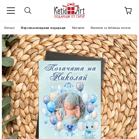
Начало
Персонализирани подаръци
Магнити
Магнити за бебешка погача