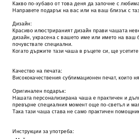
Какво по-хубаво от това деня да започне с любим
Направете подарък на вас или на ваш близък с та
Дизайн:
Красиво илюстрираният дизайн
прави чашата неве
дизайн
, украсена с вашето име или името на ваш 
почувствате специални.
Когато държите тази чаша в ръцете си, ще усетите 
Качество на печата:
Висококачествения сублимационен печат, които ня
Оригинален подарък:
Нашата персонализирана чаша е практичен и дълг
превърне специалния момент още по-светъл и маг
Така тази чаша става не само практичен помощник
Инструкции за употреба: