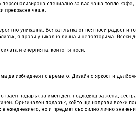
а персонализирана специално за вас
чаша топло кафе, 
зи прекрасна чаша.
роятно уникална. Всяка глътка от нея носи радост и 
близък, я прави уникално лична и неповторима. Всеки де
силата и енергията, които тя носи.
ма да избледнеят с времето. Дизайн с яркост и дълбочи
отраен подарък за имен ден, подходящ за жена, сестра
ичен. Оригинален подарък, който ще направи всеки по
 в ежедневието, но и предмет със силно лично значени