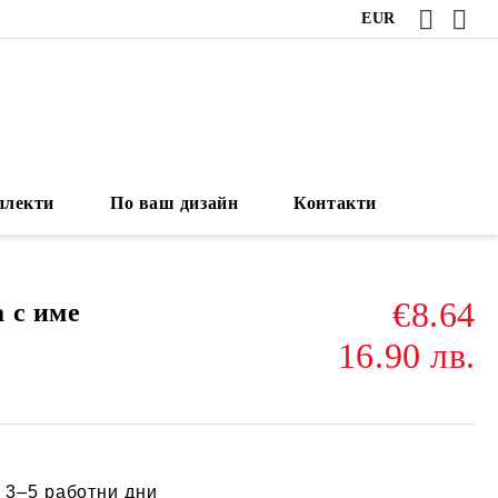
EUR
плекти
По ваш дизайн
Контакти
€8.64
 с име
16.90 лв.
:
3–5 работни дни