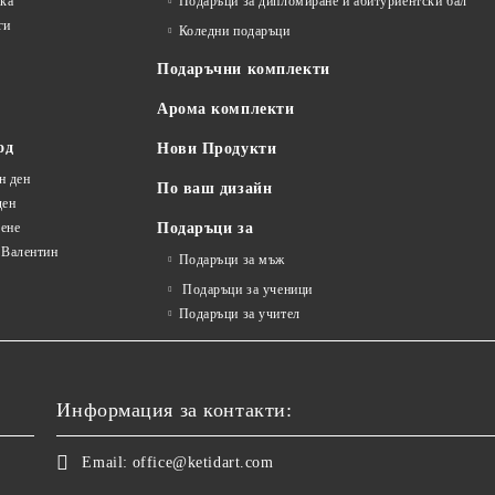
лка
Подаръци за дипломиране и абитуриентски бал
ги
Коледни подаръци
Подаръчни комплекти
Арома комплекти
од
Нови Продукти
н ден
По ваш дизайн
ден
ене
Подаръци за
 Валентин
Подаръци за мъж
Подаръци за ученици
Подаръци за учител
Информация за контакти:
Email:
office@ketidart.com