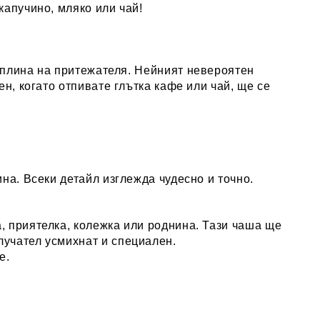
капучино, мляко или чай
!
топлина на притежателя. Нейният невероятен
н, когато отпивате глътка кафе или чай, ще се
на. Всеки детайл изглежда чудесно и точно.
, приятелка, колежка или роднина. Тази чаша ще
лучател усмихнат и специален.
е.