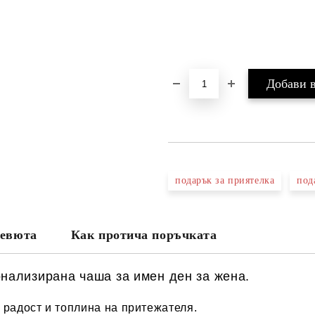
подарък за приятелка
под
евюта
Как протича поръчката
онализирана
чаша за имен ден за жена.
 радост и топлина на притежателя.