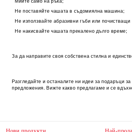
Мийте само на ръка;
Не поставяйте чашата в съдомиялна машина;
Не използвайте абразивни гъби или почистващи п
Не накисвайте чашата прекалено дълго време;
За да направите своя собствена стилна и единст
Разгледайте и останалите ни идеи за
подаръци за
предложения. Вижте какво предлагаме и се вдъхн
Нови продукти
Най-прод