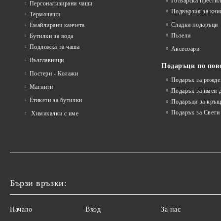
Готварска прести
Персонализирани чаши
Подвързия за кни
Термочаши
Сладки подаръци
Емайлирани канчета
Пъзели
Бутилки за вода
Подложка за чаша
Аксесоари
Възглавници
Подаръци по пов
Постери - Колажи
Подарък за рожде
Магнити
Подарък за имен 
Етикети за бутилки
Подаръци за кръщ
Подарък за Свети
Химикалки с име
Бързи връзки:
Начало
Вход
За нас