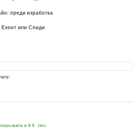
айн:
преди изработка
 Еконт или Спиди
ърху:
 поръчката е
8 €
(без
Добави в желани