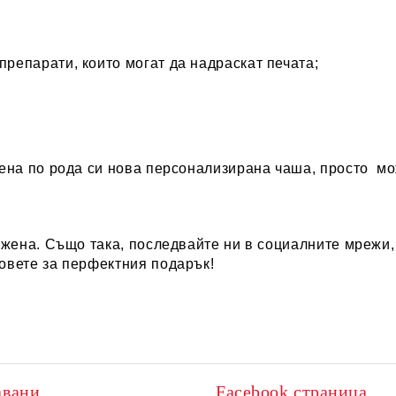
репарати, които могат да надраскат печата;
вена по рода си нова персонализирана чаша, просто м
 жена
. Също така, последвайте ни в социалните мрежи, 
овете за перфектния подарък!
авани
Facebook страница