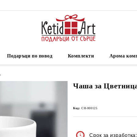
Подаръци по повод
Комплекти
Арома ком
н
Чаша за Цветница
Код:
CH-000125
Срок за изработка