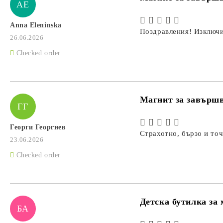
AE
Anna Eleninska
Поздравления! Изключи
26.06.2026
Checked order
Магнит за завършва
ГГ
Георги Георгиев
Страхотно, бързо и то
23.06.2026
Checked order
Детска бутилка за
БА