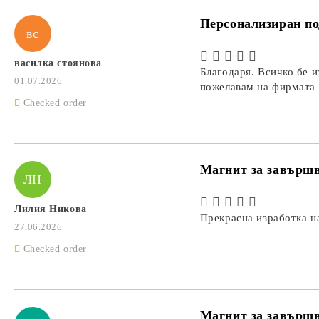
Персонализиран по
вс
василка стоянова
Благодаря. Всичко бе и
01.07.2026
пожелавам на фирмата 
Checked order
Магнит за завършв
ЛН
Лилия Никова
Прекрасна изработка н
27.06.2026
Checked order
Магнит за завършв