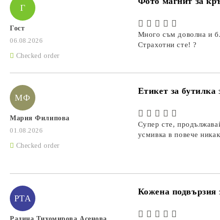
Фото магнит за кр
Г
Гост
Много съм доволна и б
06.08.2026
Страхотни сте! ?
Checked order
Етикет за бутилка 
МФ
Мария Филипова
Супер сте, продължавай
01.08.2026
усмивка в повече никак
Checked order
Кожена подвързия 
РТА
Радина Тихомирова Асенова