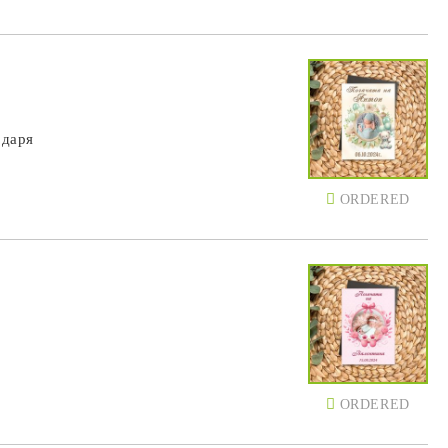
одаря
ORDERED
ORDERED