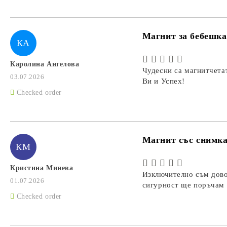
Магнит за бебешка
КА
Каролина Ангелова
Чудесни са магнитчетат
03.07.2026
Ви и Успех!
Checked order
Магнит със снимка
КМ
Кристина Минева
Изключително съм дово
01.07.2026
сигурност ще поръчам 
Checked order