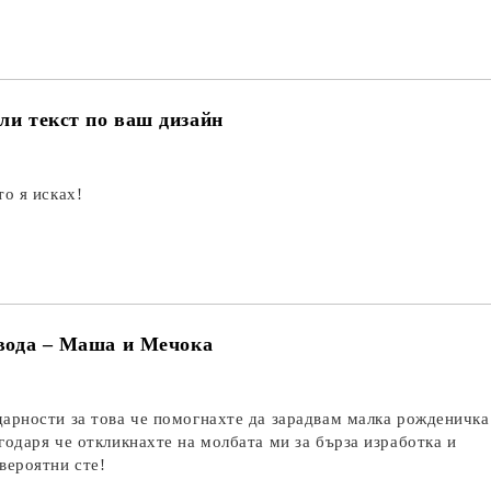
ли текст по ваш дизайн
то я исках!
 вода – Маша и Мечока
дарности за това че помогнахте да зарадвам малка рожденичка
годаря че откликнахте на молбата ми за бърза изработка и
вероятни сте!