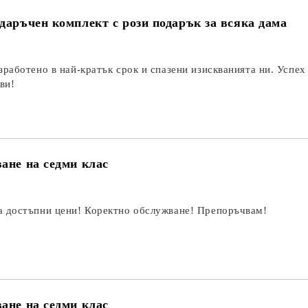
даръчен комплект с рози подарък за всяка дама
зработено в най-кратък срок и спазени изискванията ни. Успех
ви!
ане на седми клас
а достъпни цени! Коректно обслужване! Препоръчвам!
ане на седми клас