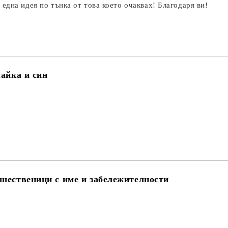
 една идея по тънка от това което очаквах! Благодаря ви!
Майка и син
шественици с име и забележителности