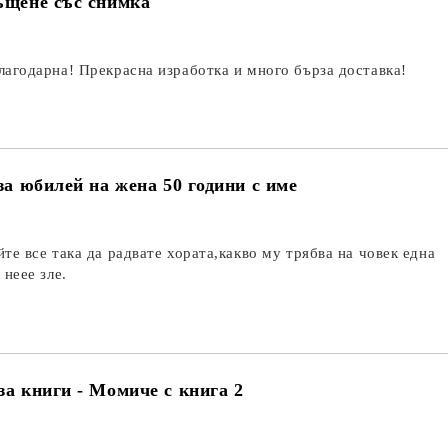
ъщене със снимка
лагодарна! Прекрасна изработка и много бърза доставка!
за юбилей на жена 50 години с име
те все така да радвате хората,какво му трябва на човек една
 неее зле.
за книги - Момиче с книга 2