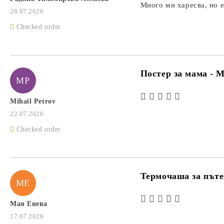
Много ми харесва, но е
28.07.2026
Checked order
Постер за мама - 
MP
Mihail Petrov
22.07.2026
Checked order
Термочаша за пъте
МЕ
Мая Енева
17.07.2026