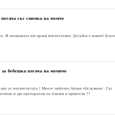
 погача със снимка на момче
а. И опаковката им прави впечатление. Детайла е важен! Благ
 за бебешка погача на момиче
лна от магнитчетата ! Много любезно бяхме обслужени . Със
отново и ще препоръчам на близки и приятели ??