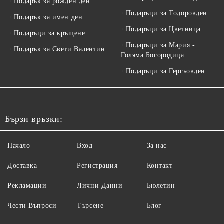
Подарък за рожден ден
Подаръци за Тодоровден
Подарък за имен ден
Подаръци за Цветница
Подаръци за кръщене
Подаръци за Мария -
Подарък за Свети Валентин
Голяма Богородица
Подаръци за Гергьовден
Бързи връзки:
Начало
Вход
За нас
Доставка
Регистрация
Контакт
Рекламации
Лични Данни
Бюлетин
Чести Въпроси
Търсене
Блог