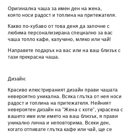
Оригинална чаша за имен ден на жена,
която носи радост и топлина на притежателя.
Какво по-хубаво от това деня да започне с
любима персонализирана специално за вас
чаша топло кафе, капучино, мляко или чай
!
Направете подарък на вас или на ваш близък с
тази прекрасна чаша.
Дизайн:
Красиво илюстрираният дизайн
прави чашата
невероятно уникална. Всяка глътка от нея носи
радост и топлина на притежателя. Нейният
невероятен дизайн на "Жена с коте", украсена с
вашето име или името на ваш близък, я прави
уникално лична и неповторима. Всеки ден,
когато отпивате глътка кафе или чай, ще се