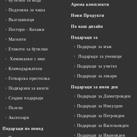
Бутилки за вода
Арома комплекти
Подложка за чаша
Нови Продукти
Възглавници
По ваш дизайн
Постери - Колажи
Подаръци за
Магнити
Подаръци за мъж
Етикети за бутилки
Подаръци за ученици
Химикалки с име
Подаръци за учител
Ключодържатели
Подаръци за лекари
Готварска престилка
Подаръци за имен ден
Подвързия за книги
Подаръци за Димитровден
Сладки подаръци
Подаръци за Никулден
Пъзели
Подаръци за Петровден
Аксесоари
Подаръци за Васильовден
Подаръци по повод
Подаръци за Ивановден