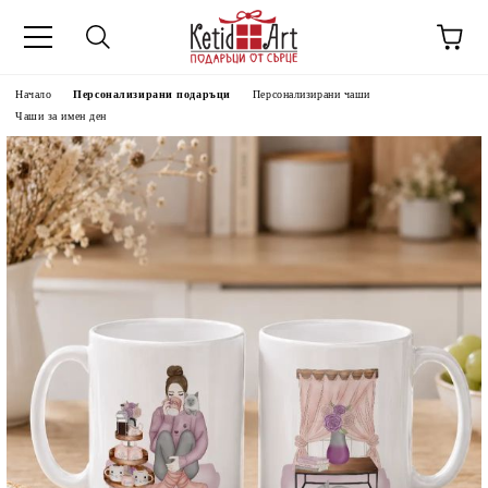
Начало
Персонализирани подаръци
Персонализирани чаши
Чаши за имен ден