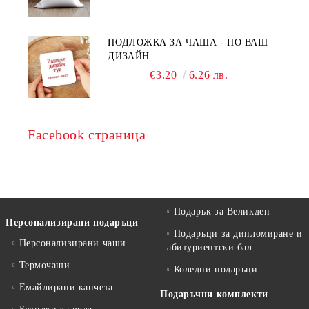
ПОДЛОЖКА ЗА ЧАША - ПО ВАШ
ДИЗАЙН
€3.20
6.26 лв.
Facebook страница
Подарък за Великден
Персонализирани подаръци
Подаръци за дипломиране и
Персонализирани чаши
абитуриентски бал
Термочаши
Коледни подаръци
Емайлирани канчета
Подаръчни комплекти