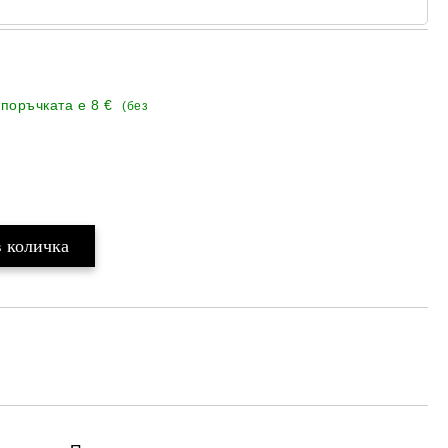
 поръчката е
8 €
(без
Добави в желани