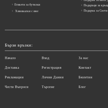
Подарък за имен 
Етикети за бутилки
Подаръци за кръщ
Подарък за Свети
Химикалки с име
Бързи връзки:
Начало
Вход
За нас
Доставка
Регистрация
Контакт
Рекламации
Лични Данни
Бюлетин
Чести Въпроси
Търсене
Блог