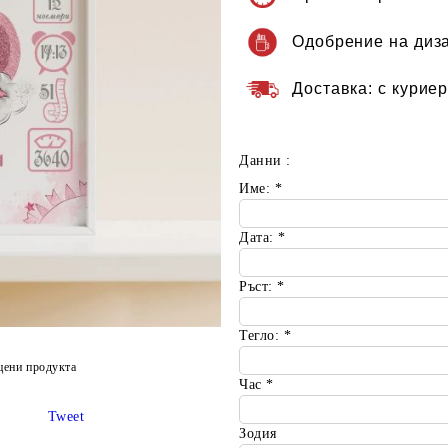
Одобрение на диз
Доставка:
с куриер
Данни :
Име:
*
Дата:
*
Ръст:
*
Тегло:
*
цени продукта
Час
*
Tweet
Зодия