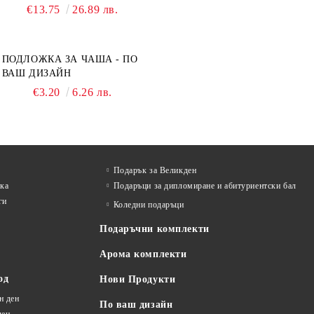
ВАШ ДИЗАЙН
€13.75
26.89 лв.
ПОДЛОЖКА ЗА ЧАША - ПО
ВАШ ДИЗАЙН
€3.20
6.26 лв.
Подарък за Великден
лка
Подаръци за дипломиране и абитуриентски бал
ги
Коледни подаръци
Подаръчни комплекти
Арома комплекти
од
Нови Продукти
н ден
По ваш дизайн