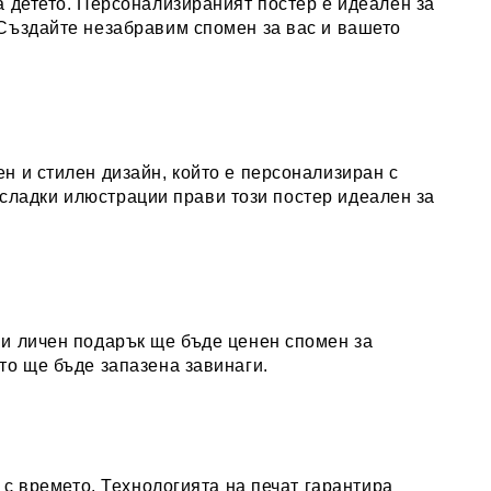
а детето. Персонализираният постер е идеален за
 Създайте незабравим спомен за вас и вашето
н и стилен дизайн, който е персонализиран с
и сладки илюстрации прави този постер идеален за
 и личен подарък ще бъде ценен спомен за
то ще бъде запазена завинаги.
 с времето. Технологията на печат гарантира