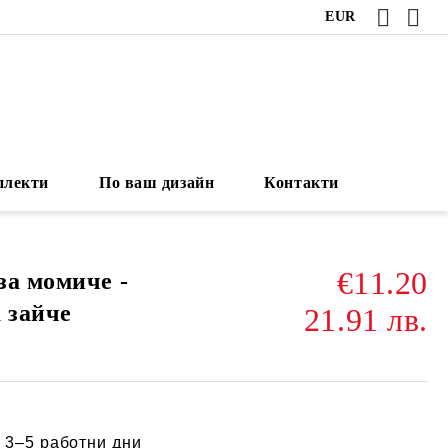
EUR
плекти
По ваш дизайн
Контакти
€11.20
за момиче -
 зайче
21.91 лв.
:
3–5 работни дни