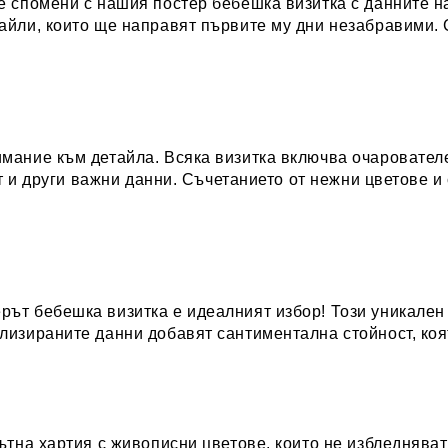
е спомени с нашия постер бебешка визитка с данните н
айли, които ще направят първите му дни незабравими.
мание към детайла. Всяка визитка включва очарователе
ъст и други важни данни. Съчетанието от нежни цветове 
ът бебешка визитка е идеалният избор! Този уникален
лизираните данни добавят сантиментална стойност, коя
ътна хартия с живописни цветове, които не избледняват