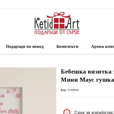
Подаръци по повод
Комплекти
Арома ком
Бебешка визитка 
Мини Маус гушка
Код:
П-000002
Срок за изработка