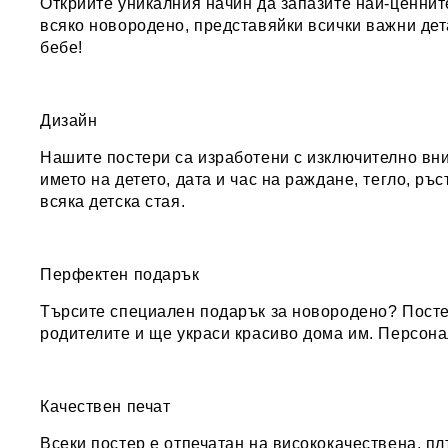
Открийте уникалния начин да запазите най-ценнит
всяко новородено, представяйки всички важни дет
бебе!
Дизайн
Нашите постери са изработени с изключително вни
името на детето, дата и час на раждане, тегло, р
всяка детска стая.
Перфектен подарък
Търсите специален подарък за новородено? Постер
родителите и ще украси красиво дома им. Персона
Качествен печат
Всеки постер е отпечатан на висококачествена, пл