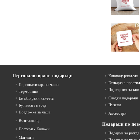
Персонализирани подаръци
Ключодържатели
Готварска прести
Персонализирани чаши
Подвързия за кни
Термочаши
Сладки подаръци
Емайлирани канчета
Пъзели
Бутилки за вода
Подложка за чаша
Аксесоари
Възглавници
Подаръци по пов
Постери - Колажи
Подарък за рожде
Магнити