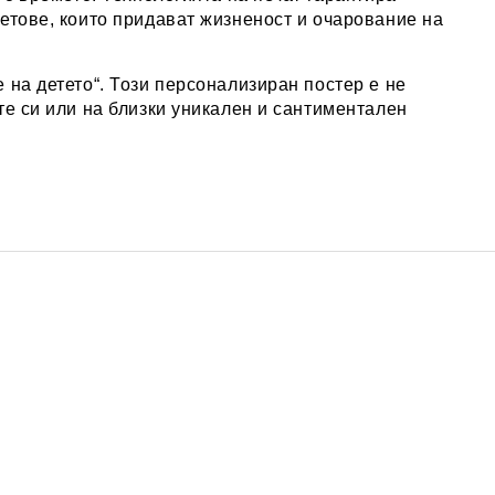
етове, които придават жизненост и очарование на
 на детето“. Този персонализиран постер е не
те си или на близки уникален и сантиментален