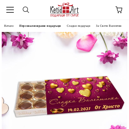
Начало
Персонализирани подаръци
Сладки подаръци
За Свети Валентин