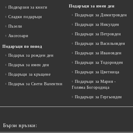
Подаръци за имен ден
Подвързия за книги
Подаръци за Димитровден
Сладки подаръци
Подаръци за Никулден
Пъзели
Подаръци за Петровден
Аксесоари
Подаръци за Васильовден
Подаръци по повод
Подаръци за Ивановден
Подарък за рожден ден
Подаръци за Тодоровден
Подарък за имен ден
Подаръци за Цветница
Подаръци за кръщене
Подаръци за Мария -
Подарък за Свети Валентин
Голяма Богородица
Подаръци за Гергьовден
Бързи връзки: