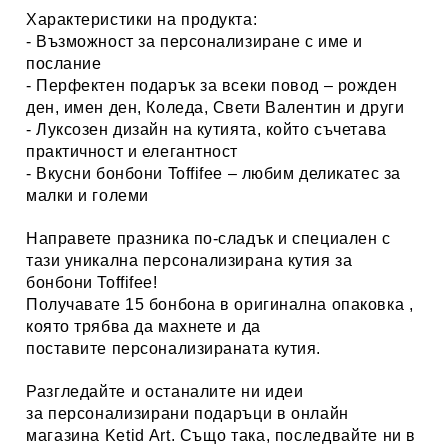
Характеристики на продукта:
- Възможност за персонализиране с име и
послание
- Перфектен подарък за всеки повод – рожден
ден, имен ден, Коледа, Свети Валентин и други
- Луксозен дизайн на кутията, който съчетава
практичност и елегантност
- Вкусни бонбони Toffifee – любим деликатес за
малки и големи
Направете празника по-сладък и специален с
тази уникална персонализирана кутия за
бонбони Toffifee!
Получавате 15 бонбона в оригинална опаковка ,
която трябва да махнете и да
поставите персонализираната кутия.
Разгледайте и останалите ни идеи
за
персонализирани
подаръци в онлайн
магазина Ketid Art
. Също така, последвайте ни в