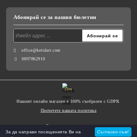
Абонирай се за нашия бюлетин
office@ketidart.com
0897862910
GDPR
Нашият онлайн магазин е 100% съобразен с GDPR.
Прочетете нашата политика
Моите лични данни
За да направи посещенията Ви на
Съгласен съм!