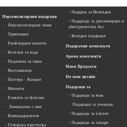
Подарък за Великден
Персонализирани подаръци
Подаръци за дипломиране и
Персонализирани чаши
абитуриентски бал
Термочаши
Коледни подаръци
Емайлирани канчета
Подаръчни комплекти
Бутилки за вода
Арома комплекти
Подложка за чаша
Нови Продукти
Възглавници
По ваш дизайн
Постери - Колажи
Подаръци за
Магнити
Подаръци за мъж
Етикети за бутилки
Подаръци за ученици
Химикалки с име
Подаръци за учител
Ключодържатели
Подаръци за лекари
Готварска престилка