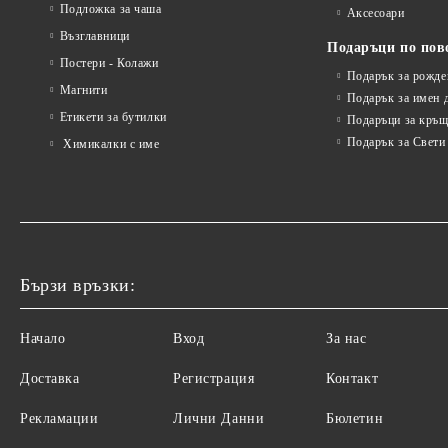
Подложка за чаша
Аксесоари
Възглавници
Подаръци по пов
Постери - Колажи
Подарък за рожде
Магнити
Подарък за имен 
Етикети за бутилки
Подаръци за кръщ
Подарък за Свети
Химикалки с име
Бързи връзки:
Начало
Вход
За нас
Доставка
Регистрация
Контакт
Рекламации
Лични Данни
Бюлетин