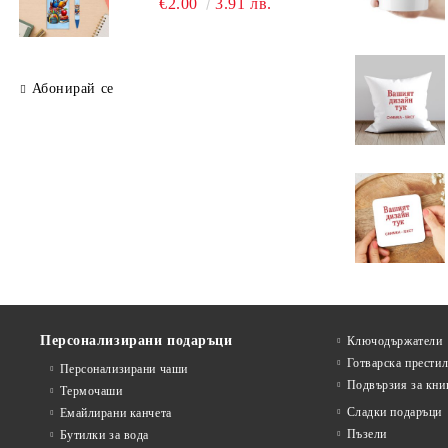
€2.00
3.91 лв.
Абонирай се
Персонализирани подаръци
Ключодържатели
Готварска прести
Персонализирани чаши
Подвързия за кни
Термочаши
Сладки подаръци
Емайлирани канчета
Пъзели
Бутилки за вода