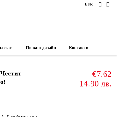
EUR
плекти
По ваш дизайн
Контакти
€7.62
- Честит
о!
14.90 лв.