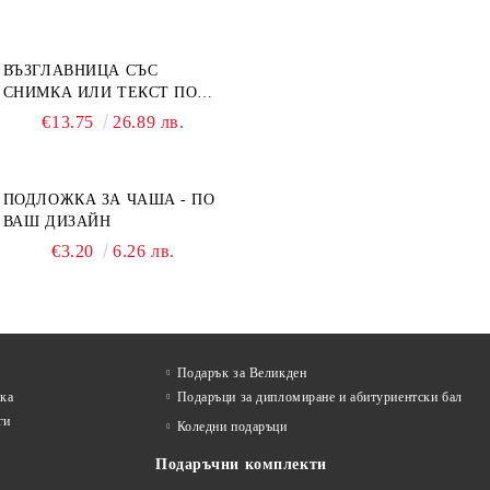
ВЪЗГЛАВНИЦА СЪС
СНИМКА ИЛИ ТЕКСТ ПО
ВАШ ДИЗАЙН
€13.75
26.89 лв.
ПОДЛОЖКА ЗА ЧАША - ПО
ВАШ ДИЗАЙН
€3.20
6.26 лв.
Подарък за Великден
лка
Подаръци за дипломиране и абитуриентски бал
ги
Коледни подаръци
Подаръчни комплекти