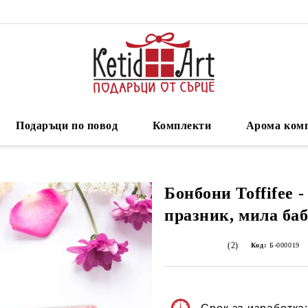
Подаръци по повод
Комплекти
Арома ком
Бонбони Toffifee 
празник, мила баб
(2)
Код:
Б-000019