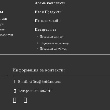
Арома комплекти
од
Нови Продукти
н ден
По ваш дизайн
ден
ене
Подаръци за
 Валентин
Подаръци за мъж
Подаръци за ученици
Подаръци за учител
Информация за контакти:
Email:
office@ketidart.com
Телефон:
0897862910