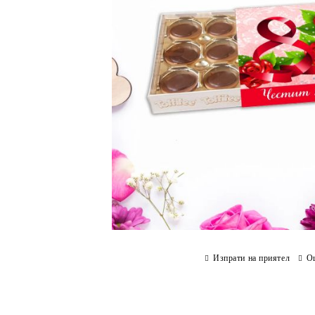
Изпрати на приятел
О