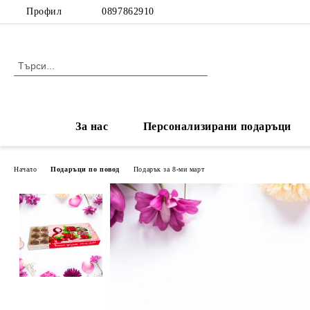
Профил
0897862910
За нас
Персонализирани подаръци
Начало
Подаръци по повод
Подарък за 8-ми март