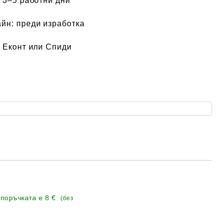
:
3–5 работни дни
айн:
преди изработка
 Еконт или Спиди
 поръчката е
8 €
(без
Добави в желани