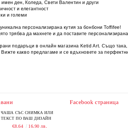
 имен ден, Коледа, Свети Валентин и други
тичност и елегантност
лки и големи
уникална персонализирана кутия за бонбони Toffifee!
ято трябва да махнете и да поставите персонализирана
ирани
подаръци в онлайн магазина Ketid Art
. Също така
. Вижте какво предлагаме и се вдъхновете за перфектн
авани
Facebook страница
ЧАША СЪС СНИМКА ИЛИ
ТЕКСТ ПО ВАШ ДИЗАЙН
€8.64
16.90 лв.