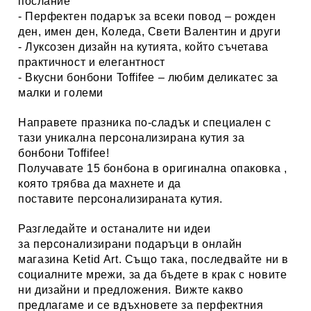
послание
- Перфектен подарък за всеки повод – рожден
ден, имен ден, Коледа, Свети Валентин и други
- Луксозен дизайн на кутията, който съчетава
практичност и елегантност
- Вкусни бонбони Toffifee – любим деликатес за
малки и големи
Направете празника по-сладък и специален с
тази уникална персонализирана кутия за
бонбони Toffifee!
Получавате 15 бонбона в оригинална опаковка ,
която трябва да махнете и да
поставите персонализираната кутия.
Разгледайте и останалите ни идеи
за
персонализирани
подаръци в онлайн
магазина Ketid Art
. Също така, последвайте ни в
социалните мрежи, за да бъдете в крак с новите
ни дизайни и предложения. Вижте какво
предлагаме и се вдъхновете за перфектния