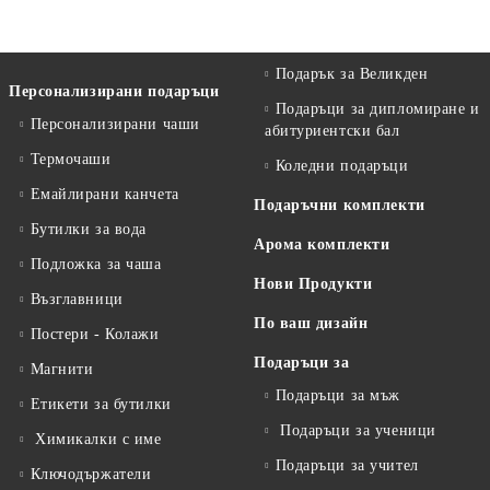
Подарък за Великден
Персонализирани подаръци
Подаръци за дипломиране и
Персонализирани чаши
абитуриентски бал
Термочаши
Коледни подаръци
Емайлирани канчета
Подаръчни комплекти
Бутилки за вода
Арома комплекти
Подложка за чаша
Нови Продукти
Възглавници
По ваш дизайн
Постери - Колажи
Подаръци за
Магнити
Подаръци за мъж
Етикети за бутилки
Подаръци за ученици
Химикалки с име
Подаръци за учител
Ключодържатели