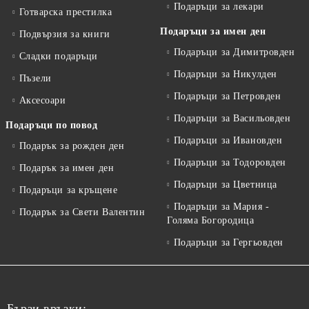
Подаръци за лекари
Готварска престилка
Подаръци за имен ден
Подвързия за книги
Подаръци за Димитровден
Сладки подаръци
Подаръци за Никулден
Пъзели
Подаръци за Петровден
Аксесоари
Подаръци за Васильовден
Подаръци по повод
Подаръци за Ивановден
Подарък за рожден ден
Подаръци за Тодоровден
Подарък за имен ден
Подаръци за Цветница
Подаръци за кръщене
Подаръци за Мария -
Подарък за Свети Валентин
Голяма Богородица
Подаръци за Гергьовден
Бързи връзки: