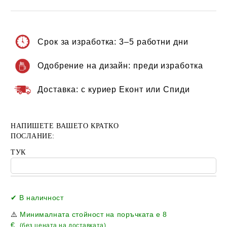
Срок за изработка:
3–5 работни дни
Одобрение на дизайн:
преди изработка
Доставка:
с куриер Еконт или Спиди
НАПИШЕТЕ ВАШЕТО КРАТКО
ПОСЛАНИЕ:
ТУК
Добави в желани
✔ В наличност
⚠️
Минималната стойност на поръчката е
8
€
(без цената на доставката).