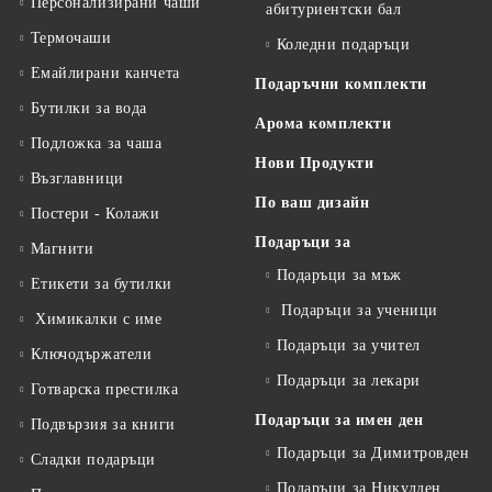
Персонализирани чаши
абитуриентски бал
Термочаши
Коледни подаръци
Емайлирани канчета
Подаръчни комплекти
Бутилки за вода
Арома комплекти
Подложка за чаша
Нови Продукти
Възглавници
По ваш дизайн
Постери - Колажи
Подаръци за
Магнити
Подаръци за мъж
Етикети за бутилки
Подаръци за ученици
Химикалки с име
Подаръци за учител
Ключодържатели
Подаръци за лекари
Готварска престилка
Подаръци за имен ден
Подвързия за книги
Подаръци за Димитровден
Сладки подаръци
Подаръци за Никулден