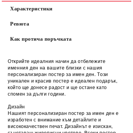
Характеристики
Ревюта
Как протича поръчката
Открийте идеалния начин да отбележите
именния ден на вашите близки с нашия
персонализиран постер за имен ден. Този
уникален и красив постер е идеален подарък,
който ще донесе радост и ще остане като
спомен за дълги години.
Дизайн
Нашият персонализиран постер за имен ден е
изработен с внимание към детайлите и
висококачествен печат. Дизайнът е изискан,
съчетаващ живописни цветове. Всеки постер