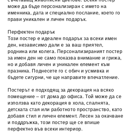
може да бъде персонализиран с името на
именника, дата и специално послание, което го
прави уникален и личен подарък.
Перфектен подарък
Този постер е идеален подарък за всеки имен
ден, независимо дали е за ваш приятел,
роднина или колега. Персонализираният постер
за имен ден не само показва внимание и грижа,
но и добавя личен и уникален елемент към
празника. Поднесете го с обич и усмивка и
бъдете сигурни, че ще направите впечатление.
Постерът е подходящ за декорация на всяко
помещение – от дома до офиса. Той може да се
използва като декорация в хола, спалнята,
детската стая или работното пространство, като
добавя стил и личен елемент. Лесен за окачване
и поддръжка, този постер ще се впише
перфектно във всеки интериор.