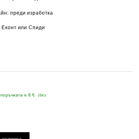
айн:
преди изработка
 Еконт или Спиди
 поръчката е
8 €
(без
Добави в желани