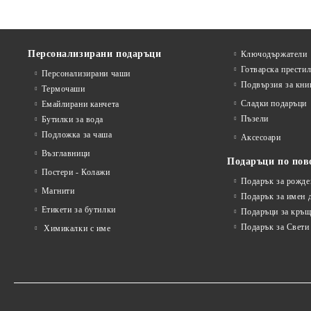
Персонализирани подаръци
Ключодържатели
Готварска прести
Персонализирани чаши
Подвързия за кни
Термочаши
Сладки подаръци
Емайлирани канчета
Пъзели
Бутилки за вода
Подложка за чаша
Аксесоари
Възглавници
Подаръци по пов
Постери - Колажи
Подарък за рожде
Магнити
Подарък за имен 
Етикети за бутилки
Подаръци за кръщ
Подарък за Свети
Химикалки с име