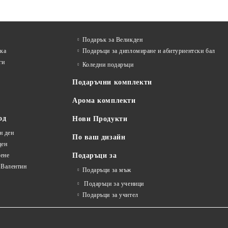
Подарък за Великден
лка
Подаръци за дипломиране и абитуриентски бал
ги
Коледни подаръци
Подаръчни комплекти
Арома комплекти
од
Нови Продукти
н ден
По ваш дизайн
ден
ене
Подаръци за
 Валентин
Подаръци за мъж
Подаръци за ученици
Подаръци за учител