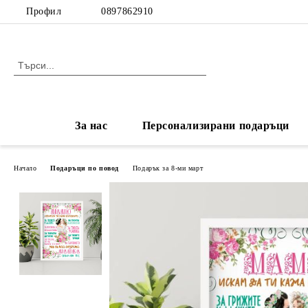
Профил
0897862910
За нас
Персонализирани подаръци
Начало
Подаръци по повод
Подарък за 8-ми март