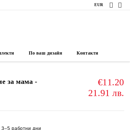
EUR
плекти
По ваш дизайн
Контакти
€11.20
е за мама -
21.91 лв.
:
3–5 работни дни