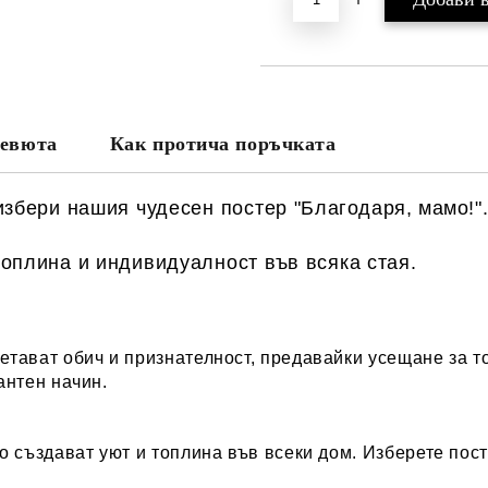
евюта
Как протича поръчката
избери нашия чудесен постер "
Благодаря, мамо!
"
оплина и индивидуалност във всяка стая.
четават обич и признателност, предавайки усещане за 
антен начин.
о създават уют и топлина във всеки дом. Изберете пост