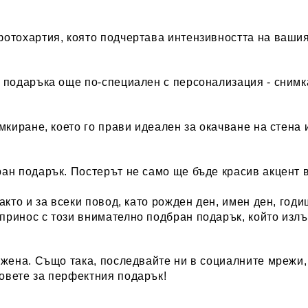
фотохартия, която подчертава интензивността на ваши
 подаръка още по-специален с персонализация - снимка
мкиране, което го прави идеален за окачване на стена
ан подарък. Постерът не само ще бъде красив акцент 
акто и за всеки повод, като рожден ден, имен ден, годи
принос с този внимателно подбран подарък, който излъ
 жена.
Също така, последвайте ни в социалните мрежи, з
овете за перфектния подарък!