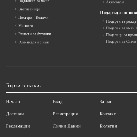
Подложка за чаша
Аксесоари
Възглавници
Подаръци по пов
Постери - Колажи
Подарък за рожде
Магнити
Подарък за имен 
Етикети за бутилки
Подаръци за кръщ
Подарък за Свети
Химикалки с име
Бързи връзки:
Начало
Вход
За нас
Доставка
Регистрация
Контакт
Рекламации
Лични Данни
Бюлетин