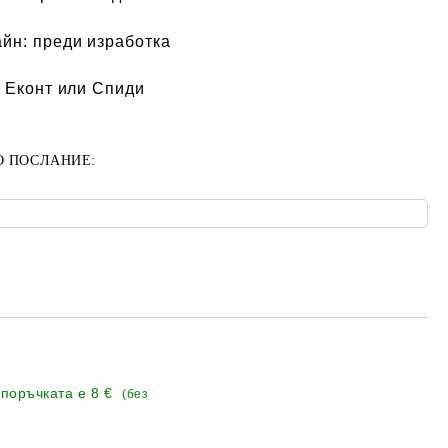
айн:
преди изработка
 Еконт или Спиди
О ПОСЛАНИЕ:
 поръчката е
8 €
(без
Добави в желани