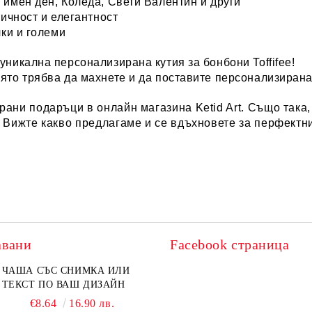
 имен ден, Коледа, Свети Валентин и други
тичност и елегантност
лки и големи
уникална персонализирана кутия за бонбони Toffifee!
ято трябва да махнете и да поставите персонализирана
ирани
подаръци в онлайн магазина Ketid Art
. Също така
. Вижте какво предлагаме и се вдъхновете за перфектн
авани
Facebook страница
ЧАША СЪС СНИМКА ИЛИ
ТЕКСТ ПО ВАШ ДИЗАЙН
€8.64
16.90 лв.