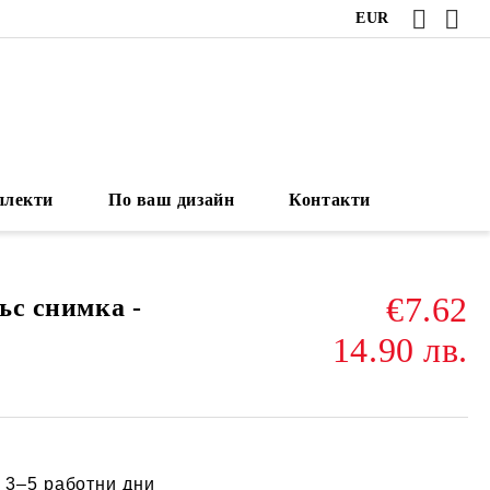
EUR
плекти
По ваш дизайн
Контакти
€7.62
със снимка -
14.90 лв.
:
3–5 работни дни