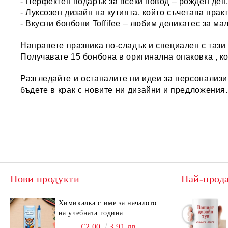
- Перфектен подарък за всеки повод – рожден ден,
- Луксозен дизайн на кутията, който съчетава прак
- Вкусни бонбони Toffifee – любим деликатес за ма
Направете празника по-сладък и специален с тази 
Получавате 15 бонбона в оригинална опаковка , ко
Разгледайте и останалите ни идеи за
персонализ
бъдете в крак с новите ни дизайни и предложения
Нови продукти
Най-прод
Химикалка с име за началото
на учебната година
€2.00
3.91 лв.