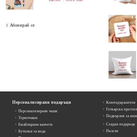
Абонирай се
Персонализирани подаръци
Ключодържатели
Готварска прести
Персонализирани чаши
Подвързия за кни
Термочаши
Сладки подаръци
Емайлирани канчета
Пъзели
Бутилки за вода