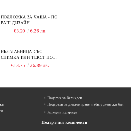
ПОДЛОЖКА ЗА ЧАША - ПО
ВАШ ДИЗАЙН
€3.20
6.26 лв.
ВЪЗГЛАВНИЦА СЪС
СНИМКА ИЛИ ТЕКСТ ПО
ВАШ ДИЗАЙН
€13.75
26.89 лв.
Подарък за Великден
лка
Подаръци за дипломиране и абитуриентски бал
ги
Коледни подаръци
Подаръчни комплекти