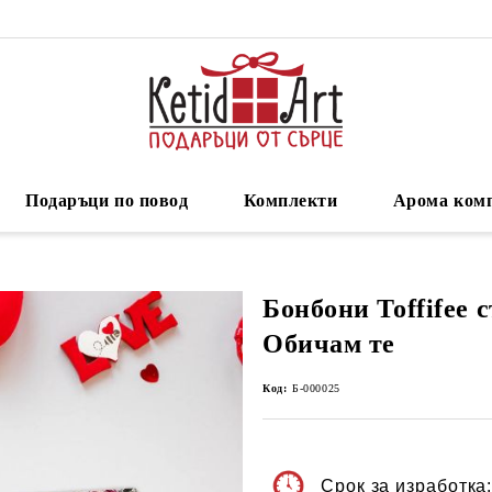
Подаръци по повод
Комплекти
Арома ком
Бонбони Toffifee 
Обичам те
Код:
Б-000025
Срок за изработка