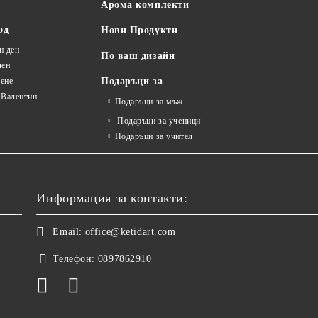
Арома комплекти
од
Нови Продукти
н ден
По ваш дизайн
ден
ене
Подаръци за
 Валентин
Подаръци за мъж
Подаръци за ученици
Подаръци за учител
Информация за контакти:
Email:
office@ketidart.com
Телефон:
0897862910