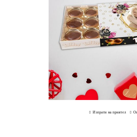
Изпрати на приятел
О