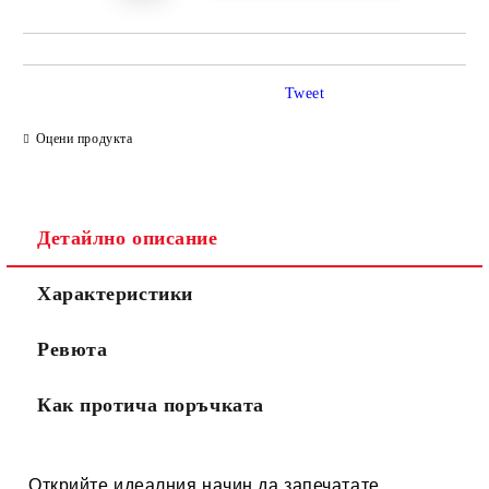
Tweet
Оцени продукта
Детайлно описание
Характеристики
Ревюта
Как протича поръчката
Открийте идеалния начин да запечатате