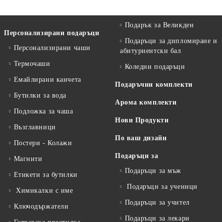
Подарък за Великден
Персонализирани подаръци
Подаръци за дипломиране и
Персонализирани чаши
абитуриентски бал
Термочаши
Коледни подаръци
Емайлирани канчета
Подаръчни комплекти
Бутилки за вода
Арома комплекти
Подложка за чаша
Нови Продукти
Възглавници
По ваш дизайн
Постери - Колажи
Подаръци за
Магнити
Подаръци за мъж
Етикети за бутилки
Подаръци за ученици
Химикалки с име
Подаръци за учител
Ключодържатели
Подаръци за лекари