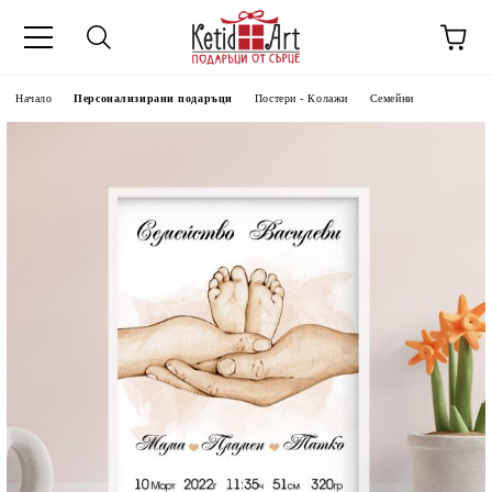
Начало
Персонализирани подаръци
Постери - Колажи
Семейни