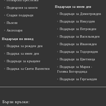
Готварска престилка
Подаръци за имен ден
Подвързия за книги
Подаръци за Димитровден
Сладки подаръци
Подаръци за Никулден
Пъзели
Подаръци за Петровден
Аксесоари
Подаръци за Васильовден
Подаръци по повод
Подаръци за Ивановден
Подарък за рожден ден
Подаръци за Тодоровден
Подарък за имен ден
Подаръци за Цветница
Подаръци за кръщене
Подаръци за Мария -
Подарък за Свети Валентин
Голяма Богородица
Подаръци за Гергьовден
Бързи връзки: