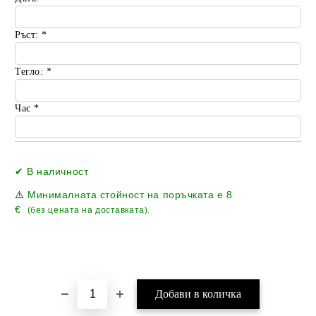
Ръст:
*
Тегло:
*
Час
*
Добави в желани
✔ В наличност
⚠️
Минималната стойност на поръчката е
8
€
(без цената на доставката).