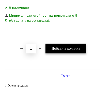
Добави в желани
✔ В наличност
⚠️
Минималната стойност на поръчката е
8
€
(без цената на доставката).
Tweet
Оцени продукта