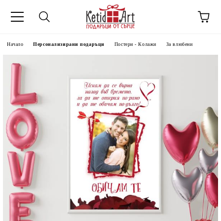
Начало
Персонализирани подаръци
Постери - Колажи
За влюбени