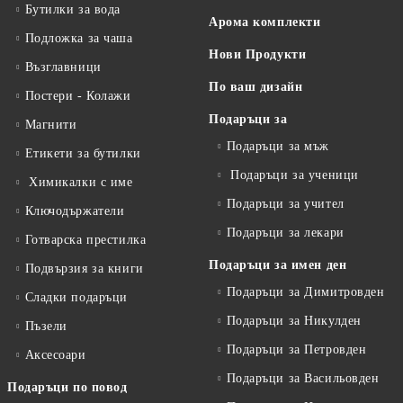
Бутилки за вода
Арома комплекти
Подложка за чаша
Нови Продукти
Възглавници
По ваш дизайн
Постери - Колажи
Подаръци за
Магнити
Подаръци за мъж
Етикети за бутилки
Подаръци за ученици
Химикалки с име
Подаръци за учител
Ключодържатели
Подаръци за лекари
Готварска престилка
Подаръци за имен ден
Подвързия за книги
Подаръци за Димитровден
Сладки подаръци
Подаръци за Никулден
Пъзели
Подаръци за Петровден
Аксесоари
Подаръци за Васильовден
Подаръци по повод