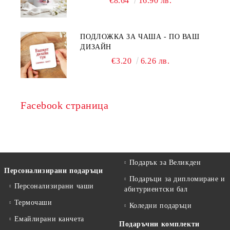
€8.64
16.90 лв.
ПОДЛОЖКА ЗА ЧАША - ПО ВАШ
ДИЗАЙН
€3.20
6.26 лв.
Facebook страница
Подарък за Великден
Персонализирани подаръци
Подаръци за дипломиране и
Персонализирани чаши
абитуриентски бал
Термочаши
Коледни подаръци
Емайлирани канчета
Подаръчни комплекти