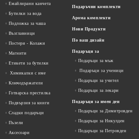
Емайлирани канчета
Подаръчни комплекти
Бутилки за вода
Арома комплекти
Подложка за чаша
Нови Продукти
Възглавници
По ваш дизайн
Постери - Колажи
Подаръци за
Магнити
Подаръци за мъж
Етикети за бутилки
Подаръци за ученици
Химикалки с име
Подаръци за учител
Ключодържатели
Подаръци за лекари
Готварска престилка
Подаръци за имен ден
Подвързия за книги
Подаръци за Димитровден
Сладки подаръци
Подаръци за Никулден
Пъзели
Подаръци за Петровден
Аксесоари