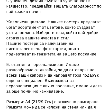
С уникален дизайн съчетава чувственост и
изящество, предавайки вашата благодарност по
най-красив начин.
Живописни цветове:
Нашите постери предлагат
богат асортимент от цветове, които създават
уют и топлина. Изберете този, който най-добре
отразява вашите чувства и стил.
Нашите постери са напечатани на
висококачествена фотохартия, които
подчертават интензитета на вашето послание.
Елегантен и персонализиран:
Имаме
разнообразие от дизайни, за да отговарят на
всеки ваши каприз и да направят този подарък
още по-специален. Възможност за
персонализация с лично послание, имена и дата
за още по-лично изживяване.
Размери:
А4 (21/29,7см) с включено рамкиране.
Рамката може да се изложи на стена или да я