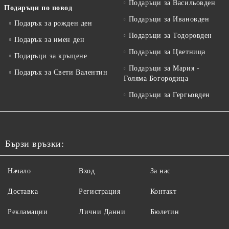
Подаръци за Васильовден
Подаръци по повод
Подаръци за Ивановден
Подарък за рожден ден
Подаръци за Тодоровден
Подарък за имен ден
Подаръци за Цветница
Подаръци за кръщене
Подаръци за Мария -
Подарък за Свети Валентин
Голяма Богородица
Подаръци за Гергьовден
Бързи връзки:
Начало
Вход
За нас
Доставка
Регистрация
Контакт
Рекламации
Лични Данни
Бюлетин