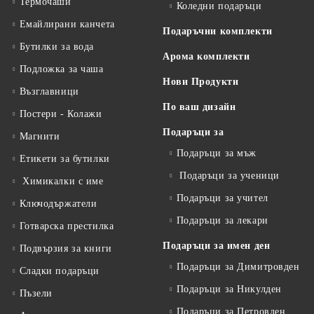
Термочаши
Коледни подаръци
Емайлирани канчета
Подаръчни комплекти
Бутилки за вода
Арома комплекти
Подложка за чаша
Нови Продукти
Възглавници
По ваш дизайн
Постери - Колажи
Подаръци за
Магнити
Подаръци за мъж
Етикети за бутилки
Подаръци за ученици
Химикалки с име
Подаръци за учител
Ключодържатели
Подаръци за лекари
Готварска престилка
Подаръци за имен ден
Подвързия за книги
Подаръци за Димитровден
Сладки подаръци
Подаръци за Никулден
Пъзели
Подаръци за Петровден