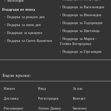
Аксесоари
Подаръци за Васильовден
Подаръци по повод
Подаръци за Ивановден
Подарък за рожден ден
Подаръци за Тодоровден
Подарък за имен ден
Подаръци за Цветница
Подаръци за кръщене
Подаръци за Мария -
Подарък за Свети Валентин
Голяма Богородица
Подаръци за Гергьовден
Бързи връзки:
Начало
Вход
За нас
Доставка
Регистрация
Контакт
Рекламации
Лични Данни
Бюлетин