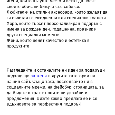
Жени, които пътуват често и искат да носят
своите обичани бижута със себе си.
Любителки на стилни аксесоари, които желаят да
ги съчетаят с ежедневни или специални тоалети.
Хора, които търсят персонализиран подарък с
имена за рожден ден, годишнина, празник и
други специални моменти.
Жени, които ценят качество и естетика в
продуктите.
Разгледайте и останалите ни идеи за подаръци
подходящи
за жени
в другите категории на
нашия сайт. Също така, последвайте ни в
социалните мрежи, на
фейсбук
страницата,
за
да бъдете в крак с новите ни дизайни и
предложения. Вижте какво предлагаме и се
вдъхновете за перфектния подарък!