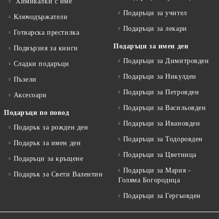
Химикалки с име
Подаръци за учител
Ключодържатели
Подаръци за лекари
Готварска престилка
Подаръци за имен ден
Подвързия за книги
Подаръци за Димитровден
Сладки подаръци
Подаръци за Никулден
Пъзели
Подаръци за Петровден
Аксесоари
Подаръци за Васильовден
Подаръци по повод
Подаръци за Ивановден
Подарък за рожден ден
Подаръци за Тодоровден
Подарък за имен ден
Подаръци за Цветница
Подаръци за кръщене
Подаръци за Мария -
Подарък за Свети Валентин
Голяма Богородица
Подаръци за Гергьовден