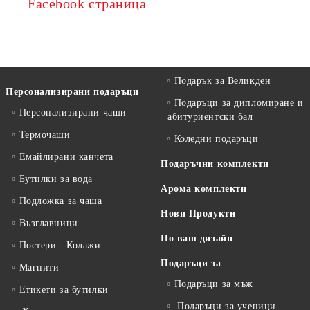
Facebook страница
Подарък за Великден
Персонализирани подаръци
Подаръци за дипломиране и
Персонализирани чаши
абитуриентски бал
Термочаши
Коледни подаръци
Емайлирани канчета
Подаръчни комплекти
Бутилки за вода
Арома комплекти
Подложка за чаша
Нови Продукти
Възглавници
По ваш дизайн
Постери - Колажи
Подаръци за
Магнити
Подаръци за мъж
Етикети за бутилки
Подаръци за ученици