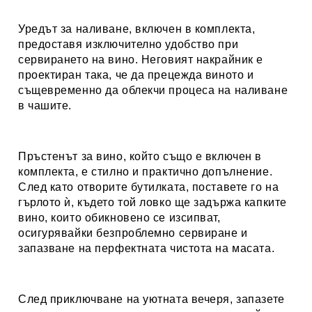
Уредът за наливане
, включен в комплекта,
предоставя изключително удобство при
сервирането на вино. Неговият накрайник е
проектиран така, че да прецежда виното и
същевременно да облекчи процеса на наливане
в чашите.
Пръстенът за вино
, който също е включен в
комплекта, е стилно и практично допълнение.
След като отворите бутилката, поставете го на
гърлото ѝ, където той ловко ще задържа капките
вино, които обикновено се изсипват,
осигурявайки безпроблемно сервиране и
запазване на перфектната чистота на масата.
След приключване на уютната вечеря, запазете