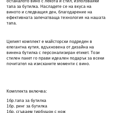
останалото вино с лекота и стил, използвайки
тапа за бутилка
. Насладете се на вкуса на
виното и следващия ден, благодарение на
ефективната запечатваща технология на нашата
тапа.
Целият комплект е майсторски подреден в
елегантна кутия, вдъхновена от дизайна на
винена бутилка с персонализиран етикет. Този
стилен пакет го прави идеален подарък за всеки
почитател на изисканите моменти с вино.
Комплекта включва:
1бр.тапа за бутилка
1бр. ринг за бутилка
1бр. сгъваем тирбушон с нож