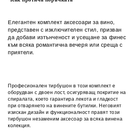
Елегантен комплект аксесоари за вино,
представен с изключителен стил, призван
да добави изтънченост и усещане за финес
към всяка романтична вечеря или среща с
приятели.
Професионален
тирбушон
в този комплект е
оборудван с двоен лост, осигуряващ покритие на
спиралата, което гарантира лекота и гладкост
при отварянето на винените бутилки. Неговият
изискан дизайн и функционалност правят този
тирбушон незаменим аксесоар за всяка винена
колекция.