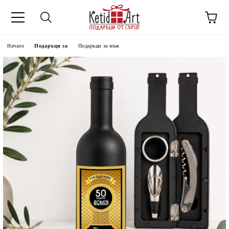
Начало
Подаръци за
Подаръци за мъж