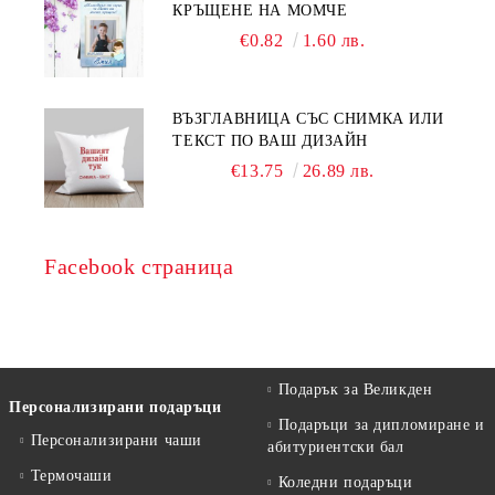
КРЪЩЕНЕ НА МОМЧЕ
€0.82
1.60 лв.
ВЪЗГЛАВНИЦА СЪС СНИМКА ИЛИ
ТЕКСТ ПО ВАШ ДИЗАЙН
€13.75
26.89 лв.
Facebook страница
Подарък за Великден
Персонализирани подаръци
Подаръци за дипломиране и
Персонализирани чаши
абитуриентски бал
Термочаши
Коледни подаръци