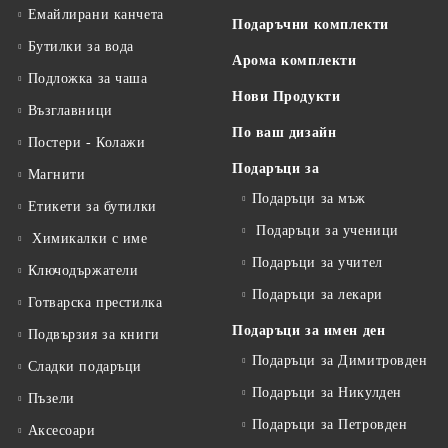
Емайлирани канчета
Подаръчни комплекти
Бутилки за вода
Арома комплекти
Подложка за чаша
Нови Продукти
Възглавници
По ваш дизайн
Постери - Колажи
Подаръци за
Магнити
Подаръци за мъж
Етикети за бутилки
Подаръци за ученици
Химикалки с име
Подаръци за учител
Ключодържатели
Подаръци за лекари
Готварска престилка
Подаръци за имен ден
Подвързия за книги
Подаръци за Димитровден
Сладки подаръци
Подаръци за Никулден
Пъзели
Подаръци за Петровден
Аксесоари