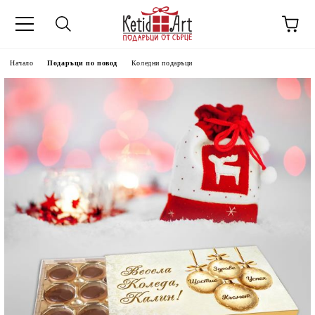
Начало
Подаръци по повод
Коледни подаръци