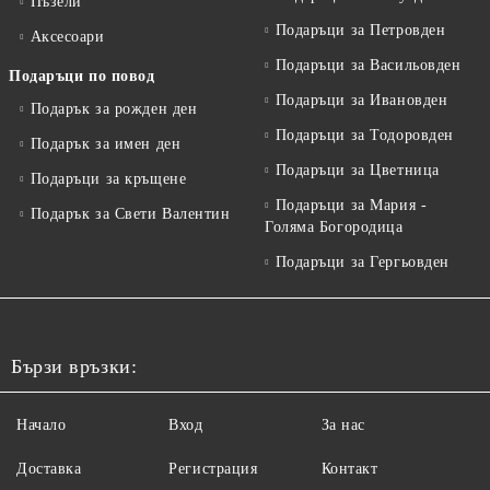
Пъзели
Подаръци за Петровден
Аксесоари
Подаръци за Васильовден
Подаръци по повод
Подаръци за Ивановден
Подарък за рожден ден
Подаръци за Тодоровден
Подарък за имен ден
Подаръци за Цветница
Подаръци за кръщене
Подаръци за Мария -
Подарък за Свети Валентин
Голяма Богородица
Подаръци за Гергьовден
Бързи връзки:
Начало
Вход
За нас
Доставка
Регистрация
Контакт