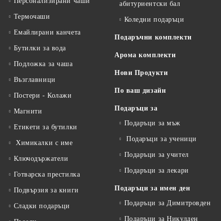
Персонализирани чаши
абитуриентски бал
Термочаши
Коледни подаръци
Емайлирани канчета
Подаръчни комплекти
Бутилки за вода
Арома комплекти
Подложка за чаша
Нови Продукти
Възглавници
По ваш дизайн
Постери - Колажи
Подаръци за
Магнити
Подаръци за мъж
Етикети за бутилки
Подаръци за ученици
Химикалки с име
Подаръци за учител
Ключодържатели
Подаръци за лекари
Готварска престилка
Подаръци за имен ден
Подвързия за книги
Подаръци за Димитровден
Сладки подаръци
Подаръци за Никулден