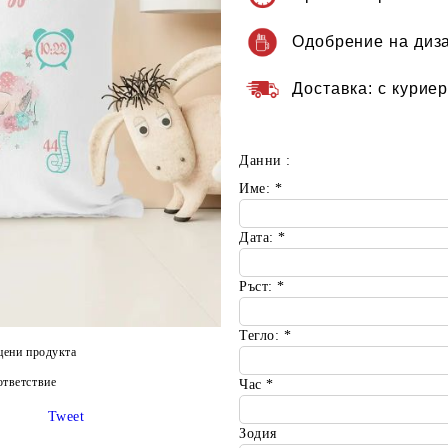
Одобрение на диз
Доставка:
с куриер
Данни :
Име:
*
Дата:
*
Ръст:
*
Тегло:
*
цени продукта
тветствие
Час
*
Tweet
Зодия