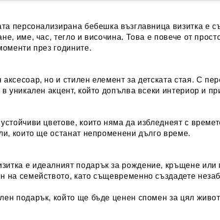
ата персонализирана бебешка възглавница визитка е съ
е, име, час, тегло и височина. Това е повече от прост
моменти през годините.
аксесоар, но и стилен елемент за детската стая. С пе
 в уникален акцент, който допълва всеки интериор и пр
устойчиви цветове, които няма да избледнеят с времето
ли, които ще останат непроменени дълго време.
итка е идеалният подарък за рождение, кръщене или 
н на семейството, като същевременно създадете неза
ен подарък, който ще бъде ценен спомен за цял живот