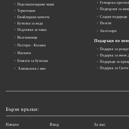
Готварска прести
Персонализирани чаши
Подвързия за кни
Термочаши
Сладки подаръци
Емайлирани канчета
Пъзели
Бутилки за вода
Подложка за чаша
Аксесоари
Възглавници
Подаръци по пов
Постери - Колажи
Подарък за рожде
Магнити
Подарък за имен 
Етикети за бутилки
Подаръци за кръщ
Подарък за Свети
Химикалки с име
Бързи връзки:
Начало
Вход
За нас