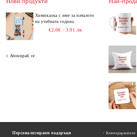
Нови продукти
Най-прод
Химикалка с име за началото
на учебната година
€2.00
3.91 лв.
Абонирай се
Персонализирани подаръци
Ключодържатели