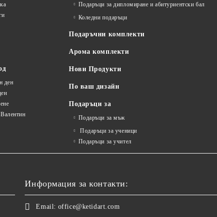
лка
Подаръци за дипломиране и абитуриентски бал
ги
Коледни подаръци
Подаръчни комплекти
Арома комплекти
од
Нови Продукти
н ден
По ваш дизайн
ден
ене
Подаръци за
 Валентин
Подаръци за мъж
Подаръци за ученици
Подаръци за учител
Информация за контакти:
Email:
office@ketidart.com