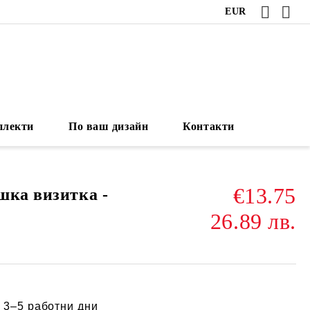
EUR
плекти
По ваш дизайн
Контакти
€13.75
шка визитка -
26.89 лв.
:
3–5 работни дни