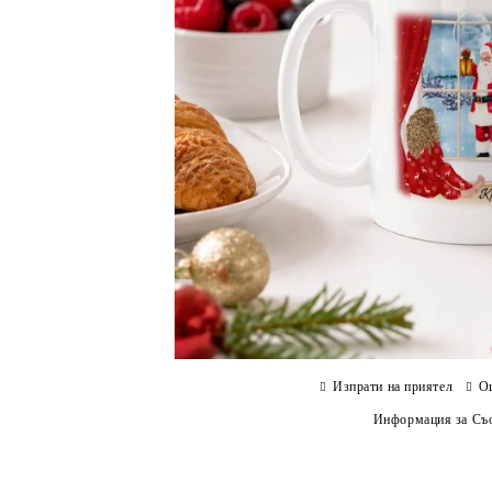
Изпрати на приятел
О
Информация за Съо