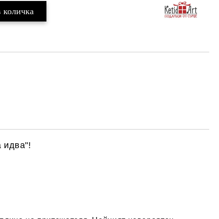
 идва
"!