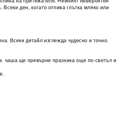
топлина на притежателя. Нейният невероятен
. Всеки ден, когато отпива глътка мляко или
на. Всеки детайл изглежда чудесно и точно.
ка чаша ще превърне празника още по-светъл и
е.