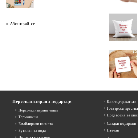
Абонирай се
Персонализирани подаръци
Ключодържатели
Готварска прести
Персонализирани чаши
Подвързия за кни
Термочаши
Сладки подаръци
Емайлирани канчета
Пъзели
Бутилки за вода
Подложка за чаша