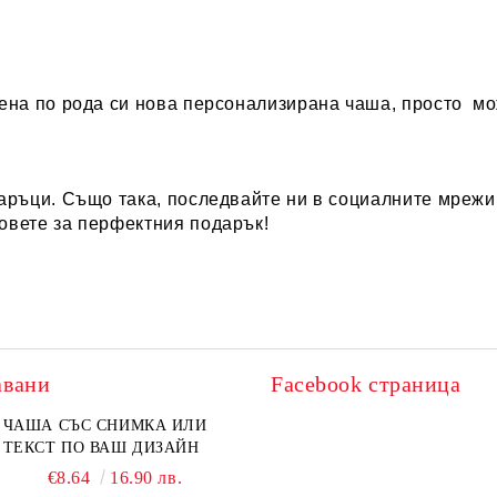
вена по рода си нова персонализирана чаша, просто м
аръци
.
Също така, последвайте ни в социалните мрежи, 
овете за перфектния подарък!
авани
Facebook страница
ЧАША СЪС СНИМКА ИЛИ
ТЕКСТ ПО ВАШ ДИЗАЙН
€8.64
16.90 лв.