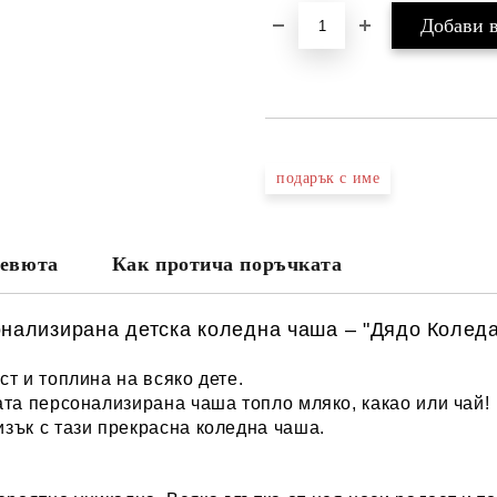
подарък с име
евюта
Как протича поръчката
онализирана детска к
оледна
чаша – "
Дядо Коледа
т и топлина на всяко дете.
мата персонализирана
чаша топло мляко, какао или чай
!
зък с тази прекрасна коледна чаша.