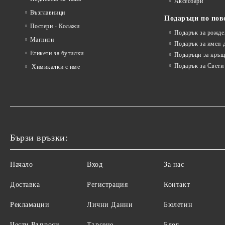
Аксесоари
Възглавници
Подаръци по пов
Постери - Колажи
Подарък за рожде
Магнити
Подарък за имен 
Етикети за бутилки
Подаръци за кръщ
Подарък за Свети
Химикалки с име
Бързи връзки:
Начало
Вход
За нас
Доставка
Регистрация
Контакт
Рекламации
Лични Данни
Бюлетин
Чести Въпроси
Търсене
Блог