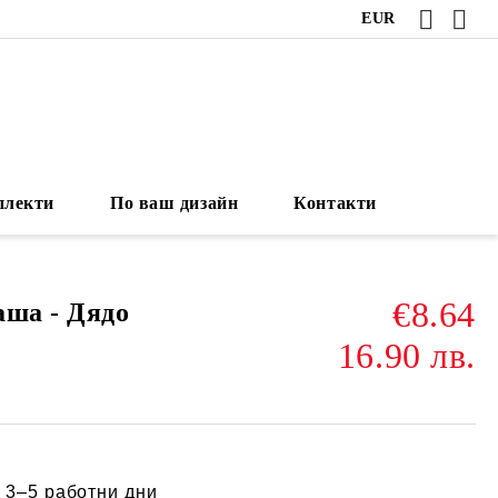
EUR
плекти
По ваш дизайн
Контакти
€8.64
аша - Дядо
16.90 лв.
:
3–5 работни дни