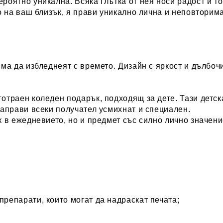
роятно уникална. Всяка глътка от нея носи радост и 
 на ваш близък, я прави уникално лична и неповторима
ма да избледнеят с времето. Дизайн с яркост и дълбочи
отраен коледен подарък, подходящ за дете. Тази детс
направи всеки получател усмихнат и специален.
 в ежедневието, но и предмет със силно лично значени
репарати, които могат да надраскат печата;