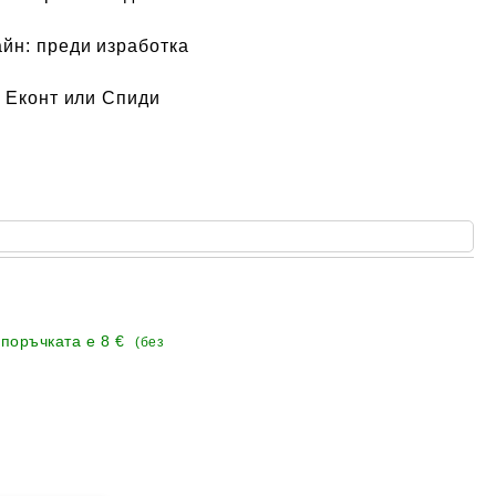
айн:
преди изработка
 Еконт или Спиди
 поръчката е
8 €
(без
Добави в желани