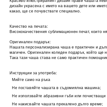
Красиво илюстрираният дизайн
прави чашата неве
дизайн украсена с името на вашето дете или името
какао, ще се почувствате специално.
Качество на печата:
Висококачествения сублимационен печат, които ня
Оригинален подарък:
Нашата персонализирана чаша е практичен и дълг
магичен. Оригинален коледен подарък, който ще 
Така тази чаша става не само практичен помощник
Инструкции за употреба:
Мийте само на ръка
Не поставяйте чашата в съдомиялна машина;
Не използвайте абразивни гъби или почистващи п
Не накисвайте чашата прекалено дълго време;