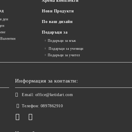
Арома комплекти
од
Нови Продукти
н ден
По ваш дизайн
ден
ене
Подаръци за
 Валентин
Подаръци за мъж
Подаръци за ученици
Подаръци за учител
Информация за контакти:
Email:
office@ketidart.com
Телефон:
0897862910