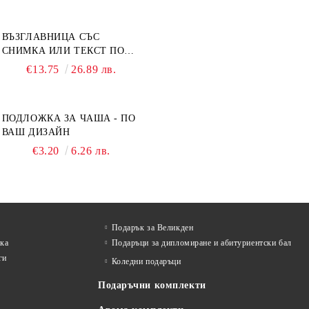
ВЪЗГЛАВНИЦА СЪС
СНИМКА ИЛИ ТЕКСТ ПО
ВАШ ДИЗАЙН
€13.75
26.89 лв.
ПОДЛОЖКА ЗА ЧАША - ПО
ВАШ ДИЗАЙН
€3.20
6.26 лв.
Подарък за Великден
лка
Подаръци за дипломиране и абитуриентски бал
ги
Коледни подаръци
Подаръчни комплекти