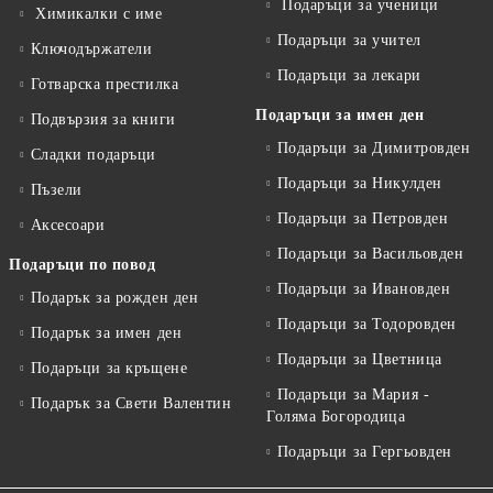
Подаръци за ученици
Химикалки с име
Подаръци за учител
Ключодържатели
Подаръци за лекари
Готварска престилка
Подаръци за имен ден
Подвързия за книги
Подаръци за Димитровден
Сладки подаръци
Подаръци за Никулден
Пъзели
Подаръци за Петровден
Аксесоари
Подаръци за Васильовден
Подаръци по повод
Подаръци за Ивановден
Подарък за рожден ден
Подаръци за Тодоровден
Подарък за имен ден
Подаръци за Цветница
Подаръци за кръщене
Подаръци за Мария -
Подарък за Свети Валентин
Голяма Богородица
Подаръци за Гергьовден