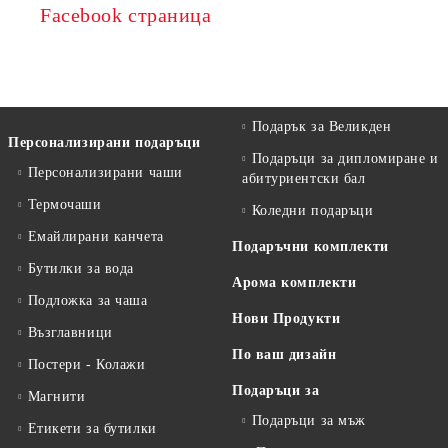
Facebook страница
Подарък за Великден
Персонализирани подаръци
Подаръци за дипломиране и
Персонализирани чаши
абитуриентски бал
Термочаши
Коледни подаръци
Емайлирани канчета
Подаръчни комплекти
Бутилки за вода
Арома комплекти
Подложка за чаша
Нови Продукти
Възглавници
По ваш дизайн
Постери - Колажи
Подаръци за
Магнити
Подаръци за мъж
Етикети за бутилки