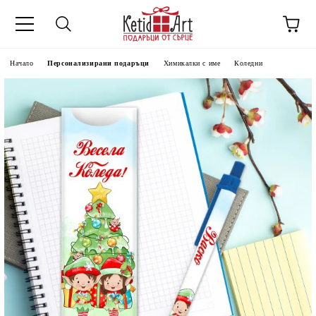
Начало
Персонализирани подаръци
Химикалки с име
Коледни