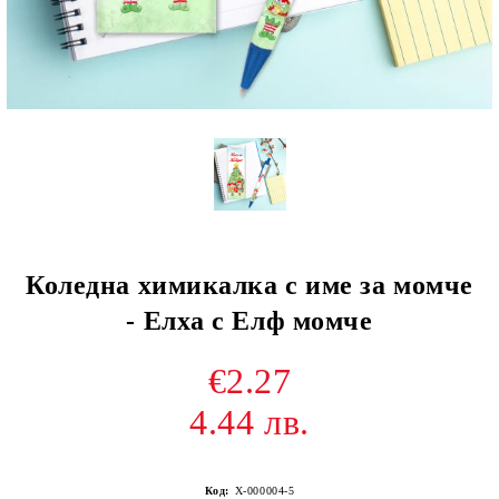
Коледна химикалка с име за момче
- Елха с Елф момче
€2.27
4.44 лв.
Код:
Х-000004-5