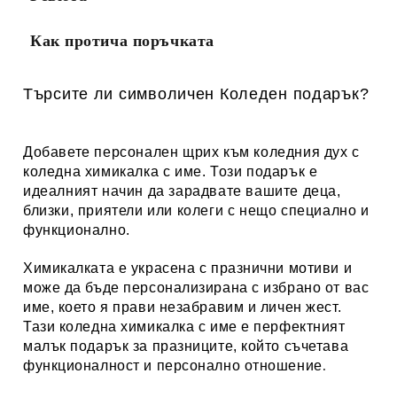
Как протича поръчката
Търсите ли символичен Коледен подарък?
Добавете персонален щрих към коледния дух с
коледна химикалка с име. Този подарък е
идеалният начин да зарадвате вашите деца,
близки, приятели или колеги с нещо специално и
функционално.
Химикалката е украсена с празнични мотиви и
може да бъде персонализирана с избрано от вас
име, което я прави незабравим и личен жест.
Тази коледна химикалка с име е перфектният
малък подарък за празниците, който съчетава
функционалност и персонално отношение
.