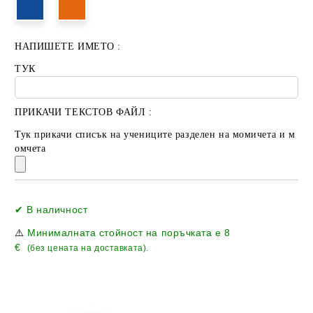
НАПИШЕТЕ ИМЕТО :
ТУК
ПРИКАЧИ ТЕКСТОВ ФАЙЛ :
Тук прикачи списък на учениците разделен на момичета и м
омчета
Добави в желани
✔ В наличност
⚠️
Минималната стойност на поръчката е
8
€
(без цената на доставката).