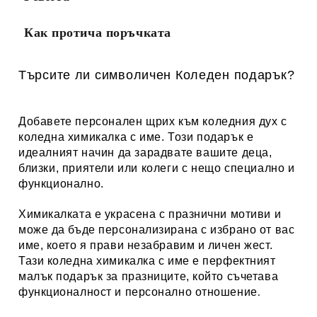
Как протича поръчката
Търсите ли символичен Коледен подарък?
Добавете персонален щрих към коледния дух с
коледна химикалка с име. Този подарък е
идеалният начин да зарадвате вашите деца,
близки, приятели или колеги с нещо специално и
функционално.
Химикалката е украсена с празнични мотиви и
може да бъде персонализирана с избрано от вас
име, което я прави незабравим и личен жест.
Тази коледна химикалка с име е перфектният
малък подарък за празниците, който съчетава
функционалност и персонално отношение
.