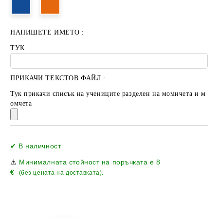
НАПИШЕТЕ ИМЕТО :
ТУК
ПРИКАЧИ ТЕКСТОВ ФАЙЛ :
Тук прикачи списък на учениците разделен на момичета и м
омчета
Добави в желани
✔ В наличност
⚠️
Минималната стойност на поръчката е
8
€
(без цената на доставката).