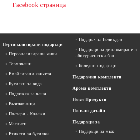
Facebook страница
Подарък за Великден
Персонализирани подаръци
Подаръци за дипломиране и
Персонализирани чаши
абитуриентски бал
Термочаши
Коледни подаръци
Емайлирани канчета
Подаръчни комплекти
Бутилки за вода
Арома комплекти
Подложка за чаша
Нови Продукти
Възглавници
По ваш дизайн
Постери - Колажи
Подаръци за
Магнити
Подаръци за мъж
Етикети за бутилки