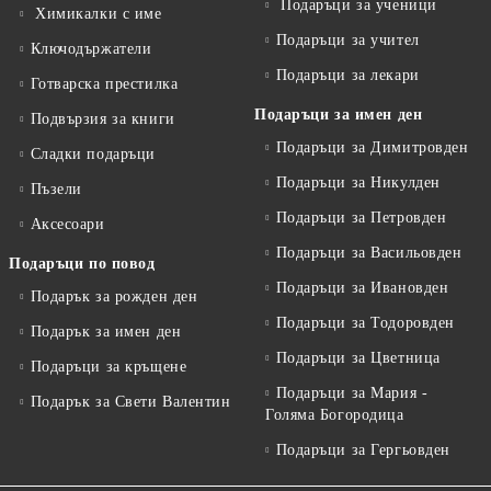
Подаръци за ученици
Химикалки с име
Подаръци за учител
Ключодържатели
Подаръци за лекари
Готварска престилка
Подаръци за имен ден
Подвързия за книги
Подаръци за Димитровден
Сладки подаръци
Подаръци за Никулден
Пъзели
Подаръци за Петровден
Аксесоари
Подаръци за Васильовден
Подаръци по повод
Подаръци за Ивановден
Подарък за рожден ден
Подаръци за Тодоровден
Подарък за имен ден
Подаръци за Цветница
Подаръци за кръщене
Подаръци за Мария -
Подарък за Свети Валентин
Голяма Богородица
Подаръци за Гергьовден