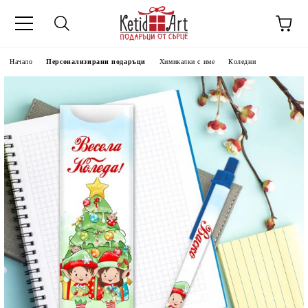
Начало
Персонализирани подаръци
Химикалки с име
Коледни