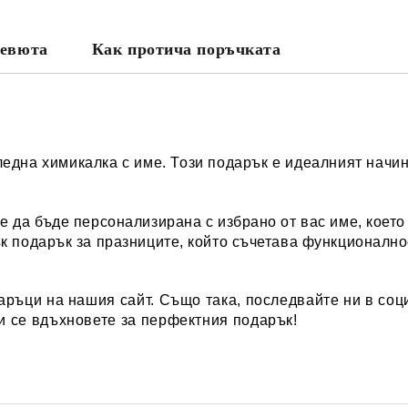
евюта
Как протича поръчката
една химикалка с име. Този подарък е идеалният начин
 да бъде персонализирана с избрано от вас име, което
к подарък за празниците, който съчетава функционалн
аръци
на нашия сайт. Също така, последвайте ни в соци
и се вдъхновете за перфектния подарък!