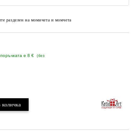
те разделен на момичета и момчета
 поръчката е
8 €
(без
Добави в желани