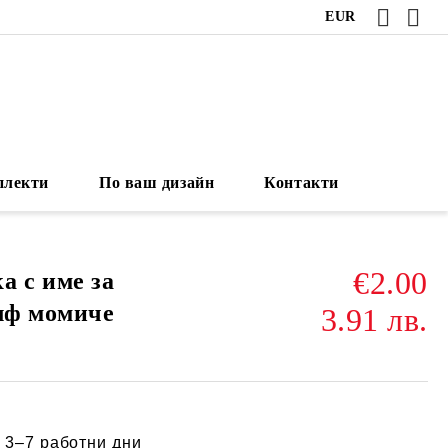
EUR
плекти
По ваш дизайн
Контакти
€2.00
а с име за
елф момиче
3.91 лв.
:
3–7 работни дни