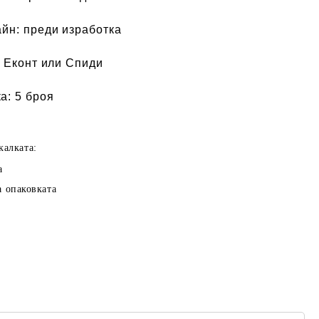
айн:
преди изработка
 Еконт или Спиди
а:
5 броя
калката:
а
а опаковката