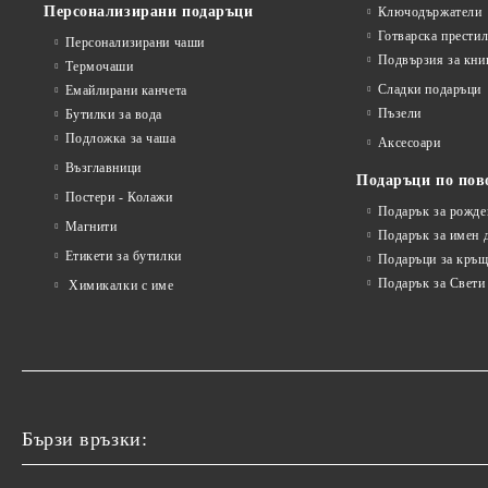
Персонализирани подаръци
Ключодържатели
Готварска прести
Персонализирани чаши
Подвързия за кни
Термочаши
Сладки подаръци
Емайлирани канчета
Пъзели
Бутилки за вода
Подложка за чаша
Аксесоари
Възглавници
Подаръци по пов
Постери - Колажи
Подарък за рожде
Магнити
Подарък за имен 
Етикети за бутилки
Подаръци за кръщ
Подарък за Свети
Химикалки с име
Бързи връзки: