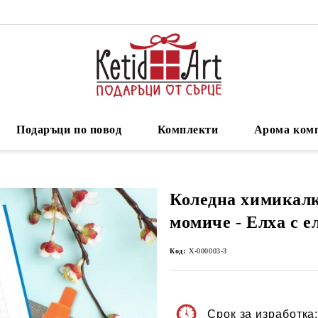
Подаръци по повод
Комплекти
Арома ком
Коледна химикалк
момиче - Елха с 
Код:
Х-000003-3
Срок за изработка