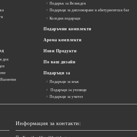
Подарък за Великден
лка
Подаръци за дипломиране и абитуриентски бал
ги
Коледни подаръци
Подаръчни комплекти
Арома комплекти
од
Нови Продукти
н ден
По ваш дизайн
ден
ене
Подаръци за
 Валентин
Подаръци за мъж
Подаръци за ученици
Подаръци за учител
Информация за контакти: