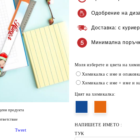
Одобрение на диз
Доставка:
с куриер
Минимална поръчк
Моля изберете и цвета на хими
Химикалка с име и опаковк
Химикалка с име + име и н
Цвят на химикалка:
цени продукта
тветствие
НАПИШЕТЕ ИМЕТО :
Tweet
ТУК