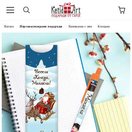
Начало
Персонализирани подаръци
Химикалки с име
Коледни