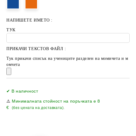
НАПИШЕТЕ ИМЕТО :
ТУК
ПРИКАЧИ ТЕКСТОВ ФАЙЛ :
Тук прикачи списък на учениците разделен на момичета и м
омчета
Добави в желани
✔ В наличност
⚠️
Минималната стойност на поръчката е
8
€
(без цената на доставката).