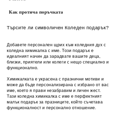
Как протича поръчката
Търсите ли символичен Коледен подарък?
Добавете персонален щрих към коледния дух с
коледна химикалка с име. Този подарък е
идеалният начин да зарадвате вашите деца,
близки, приятели или колеги с нещо специално и
функционално.
Химикалката е украсена с празнични мотиви и
може да бъде персонализирана с избрано от вас
име, което я прави незабравим и личен жест.
Тази коледна химикалка с име е перфектният
малък подарък за празниците, който съчетава
функционалност и персонално отношение
.