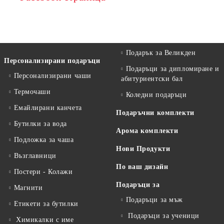
Подарък за Великден
Персонализирани подаръци
Подаръци за дипломиране и
Персонализирани чаши
абитуриентски бал
Термочаши
Коледни подаръци
Емайлирани канчета
Подаръчни комплекти
Бутилки за вода
Арома комплекти
Подложка за чаша
Нови Продукти
Възглавници
По ваш дизайн
Постери - Колажи
Подаръци за
Магнити
Подаръци за мъж
Етикети за бутилки
Подаръци за ученици
Химикалки с име