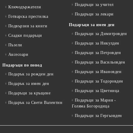
Подаръци за учител
Ключодържатели
Подаръци за лекари
Готварска престилка
Подаръци за имен ден
Подвързия за книги
Подаръци за Димитровден
Сладки подаръци
Подаръци за Никулден
Пъзели
Подаръци за Петровден
Аксесоари
Подаръци за Васильовден
Подаръци по повод
Подаръци за Ивановден
Подарък за рожден ден
Подаръци за Тодоровден
Подарък за имен ден
Подаръци за Цветница
Подаръци за кръщене
Подаръци за Мария -
Подарък за Свети Валентин
Голяма Богородица
Подаръци за Гергьовден