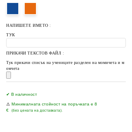
НАПИШЕТЕ ИМЕТО :
ТУК
ПРИКАЧИ ТЕКСТОВ ФАЙЛ :
Тук прикачи списък на учениците разделен на момичета и м
омчета
Добави в желани
✔ В наличност
⚠️
Минималната стойност на поръчката е
8
€
(без цената на доставката).