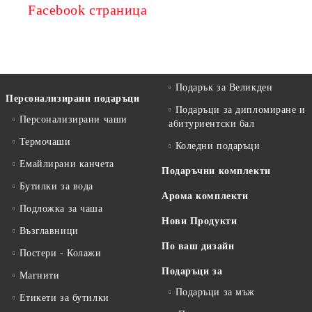
Facebook страница
Подарък за Великден
Персонализирани подаръци
Подаръци за дипломиране и
Персонализирани чаши
абитуриентски бал
Термочаши
Коледни подаръци
Емайлирани канчета
Подаръчни комплекти
Бутилки за вода
Арома комплекти
Подложка за чаша
Нови Продукти
Възглавници
По ваш дизайн
Постери - Колажи
Подаръци за
Магнити
Подаръци за мъж
Етикети за бутилки