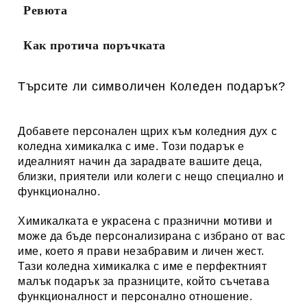
Ревюта
Как протича поръчката
Търсите ли символичен Коледен подарък?
Добавете персонален щрих към коледния дух с
коледна химикалка с име. Този подарък е
идеалният начин да зарадвате вашите деца,
близки, приятели или колеги с нещо специално и
функционално.
Химикалката е украсена с празнични мотиви и
може да бъде персонализирана с избрано от вас
име, което я прави незабравим и личен жест.
Тази коледна химикалка с име е перфектният
малък подарък за празниците, който съчетава
функционалност и персонално отношение.