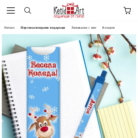
Начало
Персонализирани подаръци
Химикалки с име
Коледни