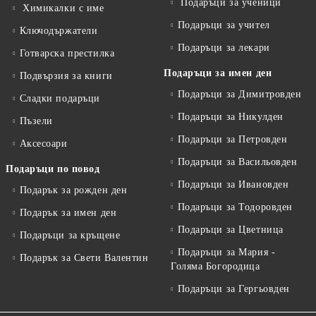
Подаръци за ученици
Химикалки с име
Подаръци за учител
Ключодържатели
Подаръци за лекари
Готварска престилка
Подаръци за имен ден
Подвързия за книги
Подаръци за Димитровден
Сладки подаръци
Подаръци за Никулден
Пъзели
Подаръци за Петровден
Аксесоари
Подаръци за Васильовден
Подаръци по повод
Подаръци за Ивановден
Подарък за рожден ден
Подаръци за Тодоровден
Подарък за имен ден
Подаръци за Цветница
Подаръци за кръщене
Подаръци за Мария -
Подарък за Свети Валентин
Голяма Богородица
Подаръци за Гергьовден