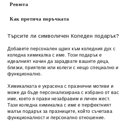
Ревюта
Как протича поръчката
Търсите ли символичен Коледен подарък?
Добавете персонален щрих към коледния дух с
коледна химикалка с име. Този подарък е
идеалният начин да зарадвате вашите деца,
близки, приятели или колеги с нещо специално и
функционално.
Химикалката е украсена с празнични мотиви и
може да бъде персонализирана с избрано от вас
име, което я прави незабравим и личен жест.
Тази коледна химикалка с име е перфектният
малък подарък за празниците, който съчетава
функционалност и персонално отношение.