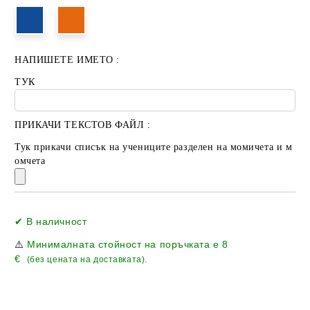
НАПИШЕТЕ ИМЕТО :
ТУК
ПРИКАЧИ ТЕКСТОВ ФАЙЛ :
Тук прикачи списък на учениците разделен на момичета и м
омчета
Добави в желани
✔ В наличност
⚠️
Минималната стойност на поръчката е
8
€
(без цената на доставката).