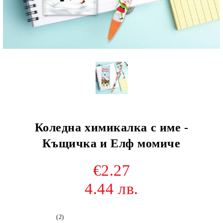
Коледна химикалка с име -
Къщичка и Елф момиче
€2.27
4.44 лв.
(2)