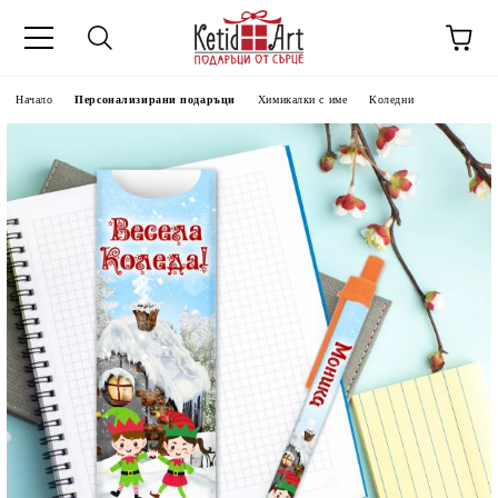
Начало
Персонализирани подаръци
Химикалки с име
Коледни