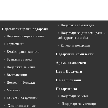
Подарък за Великден
Персонализирани подаръци
Подаръци за дипломиране и
Персонализирани чаши
абитуриентски бал
Термочаши
Коледни подаръци
Емайлирани канчета
Подаръчни комплекти
Бутилки за вода
Арома комплекти
Подложка за чаша
Нови Продукти
Възглавници
По ваш дизайн
Постери - Колажи
Подаръци за
Магнити
Подаръци за мъж
Етикети за бутилки
Подаръци за ученици
Химикалки с име