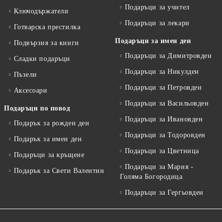
Подаръци за учител
Ключодържатели
Подаръци за лекари
Готварска престилка
Подаръци за имен ден
Подвързия за книги
Подаръци за Димитровден
Сладки подаръци
Подаръци за Никулден
Пъзели
Подаръци за Петровден
Аксесоари
Подаръци за Васильовден
Подаръци по повод
Подаръци за Ивановден
Подарък за рожден ден
Подаръци за Тодоровден
Подарък за имен ден
Подаръци за Цветница
Подаръци за кръщене
Подаръци за Мария -
Подарък за Свети Валентин
Голяма Богородица
Подаръци за Гергьовден