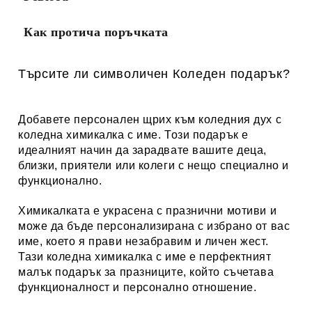
Как протича поръчката
Търсите ли символичен Коледен подарък?
Добавете персонален щрих към коледния дух с
коледна химикалка с име. Този подарък е
идеалният начин да зарадвате вашите деца,
близки, приятели или колеги с нещо специално и
функционално.
Химикалката е украсена с празнични мотиви и
може да бъде персонализирана с избрано от вас
име, което я прави незабравим и личен жест.
Тази коледна химикалка с име е перфектният
малък подарък за празниците, който съчетава
функционалност и персонално отношение.