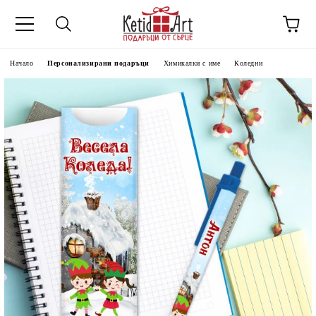
Начало
Персонализирани подаръци
Химикалки с име
Коледни