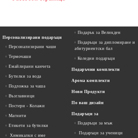
Подарък за Великден
Персонализирани подаръци
Подаръци за дипломиране и
Персонализирани чаши
абитуриентски бал
Термочаши
Коледни подаръци
Емайлирани канчета
Подаръчни комплекти
Бутилки за вода
Арома комплекти
Подложка за чаша
Нови Продукти
Възглавници
По ваш дизайн
Постери - Колажи
Подаръци за
Магнити
Подаръци за мъж
Етикети за бутилки
Подаръци за ученици
Химикалки с име