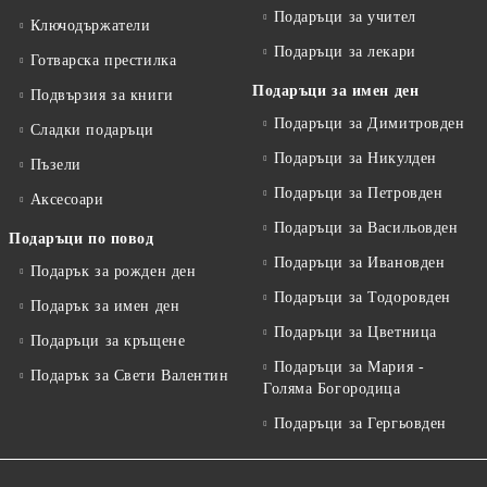
Подаръци за учител
Ключодържатели
Подаръци за лекари
Готварска престилка
Подаръци за имен ден
Подвързия за книги
Подаръци за Димитровден
Сладки подаръци
Подаръци за Никулден
Пъзели
Подаръци за Петровден
Аксесоари
Подаръци за Васильовден
Подаръци по повод
Подаръци за Ивановден
Подарък за рожден ден
Подаръци за Тодоровден
Подарък за имен ден
Подаръци за Цветница
Подаръци за кръщене
Подаръци за Мария -
Подарък за Свети Валентин
Голяма Богородица
Подаръци за Гергьовден