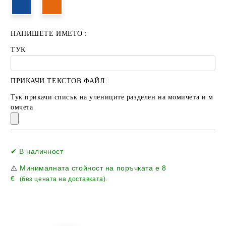
НАПИШЕТЕ ИМЕТО :
ТУК
ПРИКАЧИ ТЕКСТОВ ФАЙЛ :
Тук прикачи списък на учениците разделен на момичета и м
омчета
Добави в желани
✔ В наличност
⚠️
Минималната стойност на поръчката е
8
€
(без цената на доставката).