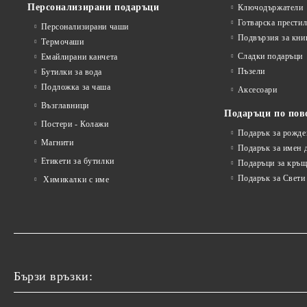
Персонализирани подаръци
Ключодържатели
Готварска прести
Персонализирани чаши
Подвързия за кни
Термочаши
Сладки подаръци
Емайлирани канчета
Пъзели
Бутилки за вода
Подложка за чаша
Аксесоари
Възглавници
Подаръци по пов
Постери - Колажи
Подарък за рожде
Магнити
Подарък за имен 
Етикети за бутилки
Подаръци за кръщ
Подарък за Свети
Химикалки с име
Бързи връзки: