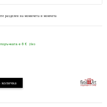
те разделен на момичета и момчета
 поръчката е
8 €
(без
Добави в желани