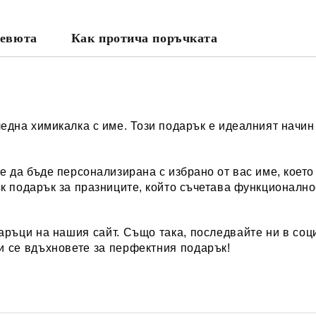
евюта
Как протича поръчката
една химикалка с име. Този подарък е идеалният начин 
 да бъде персонализирана с избрано от вас име, което
к подарък за празниците, който съчетава функционалн
аръци
на нашия сайт. Също така, последвайте ни в соци
и се вдъхновете за перфектния подарък!