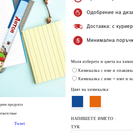
Одобрение на диз
Доставка:
с куриер
Минимална поръчк
Моля изберете и цвета на хими
Химикалка с име и опаковк
Химикалка с име + име и н
Цвят на химикалка:
цени продукта
тветствие
НАПИШЕТЕ ИМЕТО :
Tweet
ТУК