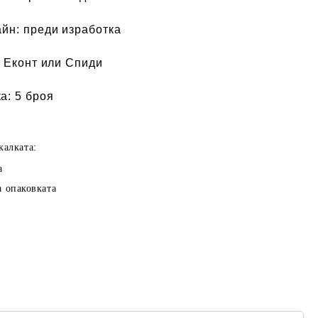
айн:
преди изработка
 Еконт или Спиди
а:
5 броя
калката:
а
а опаковката