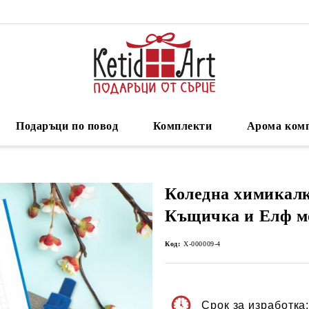
Подаръци по повод
Комплекти
Арома ком
Коледна химикалк
Къщичка и Елф м
Код:
Х-000009-4
Срок за изработка