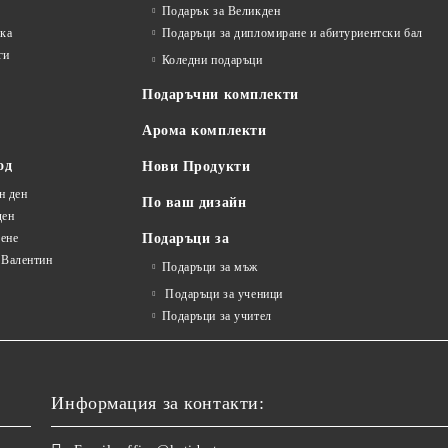
Подарък за Великден
лка
Подаръци за дипломиране и абитуриентски бал
ги
Коледни подаръци
Подаръчни комплекти
Арома комплекти
од
Нови Продукти
н ден
По ваш дизайн
ден
ене
Подаръци за
 Валентин
Подаръци за мъж
Подаръци за ученици
Подаръци за учител
Информация за контакти: