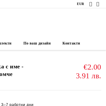
EUR
плекти
По ваш дизайн
Контакти
€2.00
а с име -
омче
3.91 лв.
:
3–7 работни дни