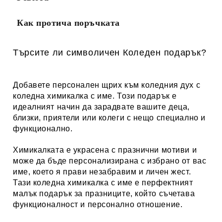
Как протича поръчката
Търсите ли символичен Коледен подарък?
Добавете персонален щрих към коледния дух с
коледна химикалка с име. Този подарък е
идеалният начин да зарадвате вашите деца,
близки, приятели или колеги с нещо специално и
функционално.
Химикалката е украсена с празнични мотиви и
може да бъде персонализирана с избрано от вас
име, което я прави незабравим и личен жест.
Тази коледна химикалка с име е перфектният
малък подарък за празниците, който съчетава
функционалност и персонално отношение.