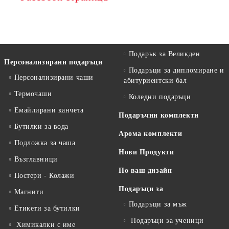
Подарък за Великден
Персонализирани подаръци
Подаръци за дипломиране и
Персонализирани чаши
абитуриентски бал
Термочаши
Коледни подаръци
Емайлирани канчета
Подаръчни комплекти
Бутилки за вода
Арома комплекти
Подложка за чаша
Нови Продукти
Възглавници
По ваш дизайн
Постери - Колажи
Подаръци за
Магнити
Подаръци за мъж
Етикети за бутилки
Подаръци за ученици
Химикалки с име