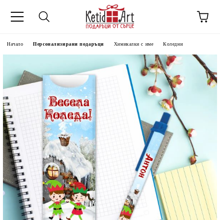
Начало
Персонализирани подаръци
Химикалки с име
Коледни