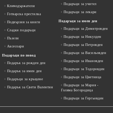
Подаръци за учител
Ключодържатели
Подаръци за лекари
Готварска престилка
Подаръци за имен ден
Подвързия за книги
Подаръци за Димитровден
Сладки подаръци
Подаръци за Никулден
Пъзели
Подаръци за Петровден
Аксесоари
Подаръци за Васильовден
Подаръци по повод
Подаръци за Ивановден
Подарък за рожден ден
Подаръци за Тодоровден
Подарък за имен ден
Подаръци за Цветница
Подаръци за кръщене
Подаръци за Мария -
Подарък за Свети Валентин
Голяма Богородица
Подаръци за Гергьовден