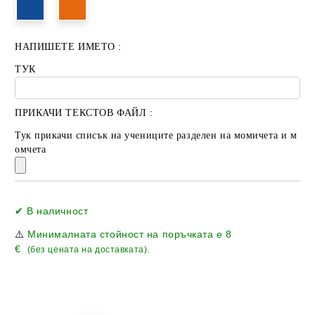
НАПИШЕТЕ ИМЕТО :
ТУК
ПРИКАЧИ ТЕКСТОВ ФАЙЛ :
Тук прикачи списък на учениците разделен на момичета и м
омчета
Добави в желани
✔ В наличност
⚠️
Минималната стойност на поръчката е
8
€
(без цената на доставката).