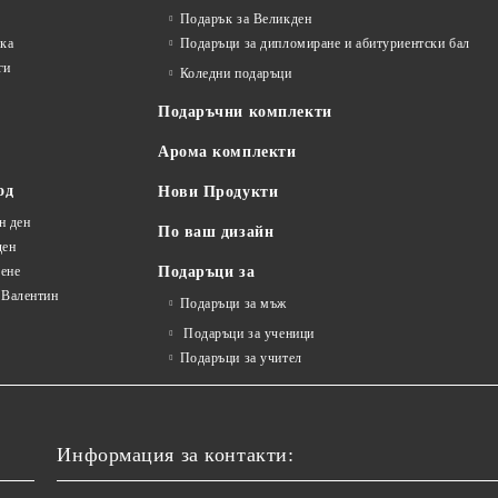
Подарък за Великден
лка
Подаръци за дипломиране и абитуриентски бал
ги
Коледни подаръци
Подаръчни комплекти
Арома комплекти
од
Нови Продукти
н ден
По ваш дизайн
ден
ене
Подаръци за
 Валентин
Подаръци за мъж
Подаръци за ученици
Подаръци за учител
Информация за контакти: