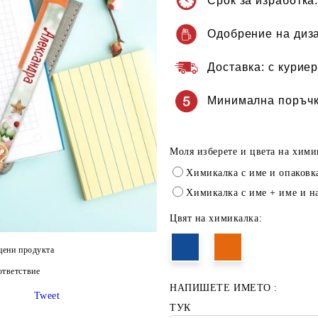
Срок за изработка
Одобрение на диз
Доставка:
с куриер
Минимална поръчк
Моля изберете и цвета на хими
Химикалка с име и опаковк
Химикалка с име + име и н
Цвят на химикалка:
цени продукта
тветствие
НАПИШЕТЕ ИМЕТО :
Tweet
ТУК