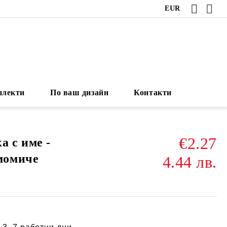
EUR
плекти
По ваш дизайн
Контакти
€2.27
а с име -
момиче
4.44 лв.