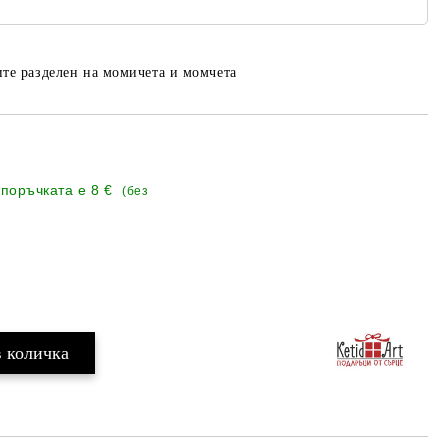
те разделен на момичета и момчета
 поръчката е
8 €
(без
Добави в желани