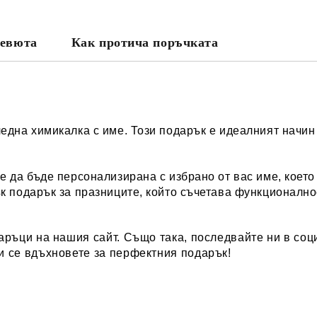
евюта
Как протича поръчката
една химикалка с име. Този подарък е идеалният начин 
 да бъде персонализирана с избрано от вас име, което
к подарък за празниците, който съчетава функционалн
аръци
на нашия сайт. Също така, последвайте ни в соци
и се вдъхновете за перфектния подарък!