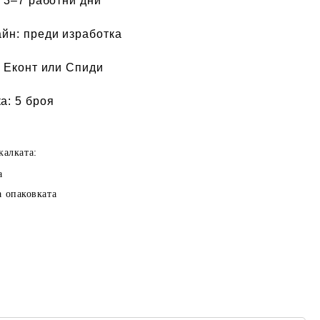
:
3–7 работни дни
айн:
преди изработка
 Еконт или Спиди
а:
5 броя
калката:
а
а опаковката