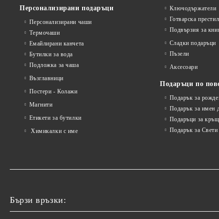
Персонализирани подаръци
Ключодържатели
Готварска прести
Персонализирани чаши
Подвързия за кни
Термочаши
Сладки подаръци
Емайлирани канчета
Пъзели
Бутилки за вода
Подложка за чаша
Аксесоари
Възглавници
Подаръци по пов
Постери - Колажи
Подарък за рожде
Магнити
Подарък за имен 
Етикети за бутилки
Подаръци за кръщ
Подарък за Свети
Химикалки с име
Бързи връзки: