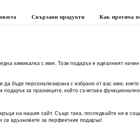
евюта
Свързани продукти
Как протича п
една химикалка с име. Този подарък е идеалният начин 
 да бъде персонализирана с избрано от вас име, което
к подарък за празниците, който съчетава функционалн
аръци
на нашия сайт. Също така, последвайте ни в соци
и се вдъхновете за перфектния подарък!