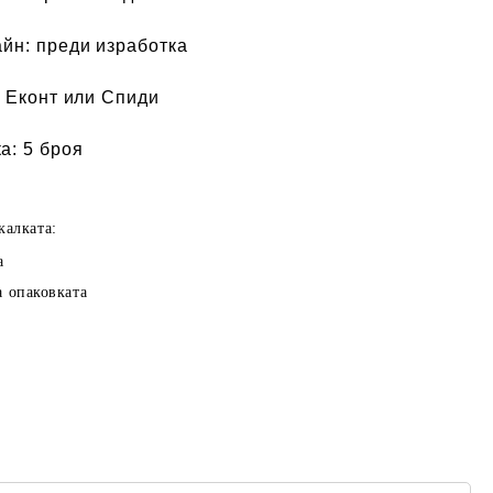
айн:
преди изработка
 Еконт или Спиди
а:
5 броя
калката:
а
а опаковката