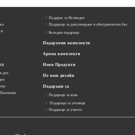
Подарък за Великден
лка
Подаръци за дипломиране и абитуриентски бал
ги
Коледни подаръци
Подаръчни комплекти
Арома комплекти
од
Нови Продукти
н ден
По ваш дизайн
ден
ене
Подаръци за
 Валентин
Подаръци за мъж
Подаръци за ученици
Подаръци за учител