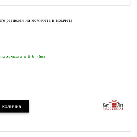
те разделен на момичета и момчета
 поръчката е
8 €
(без
Добави в желани