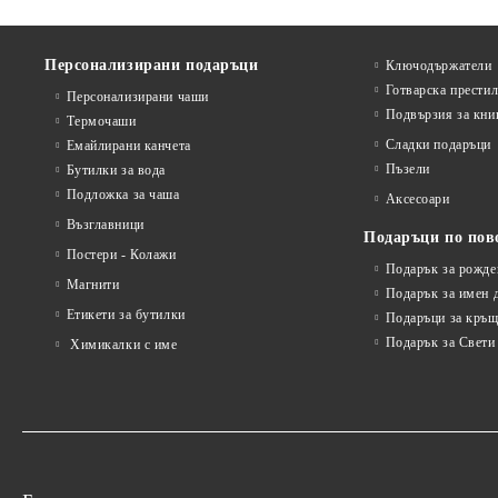
Персонализирани подаръци
Ключодържатели
Готварска прести
Персонализирани чаши
Подвързия за кни
Термочаши
Сладки подаръци
Емайлирани канчета
Пъзели
Бутилки за вода
Подложка за чаша
Аксесоари
Възглавници
Подаръци по пов
Постери - Колажи
Подарък за рожде
Магнити
Подарък за имен 
Етикети за бутилки
Подаръци за кръщ
Подарък за Свети
Химикалки с име