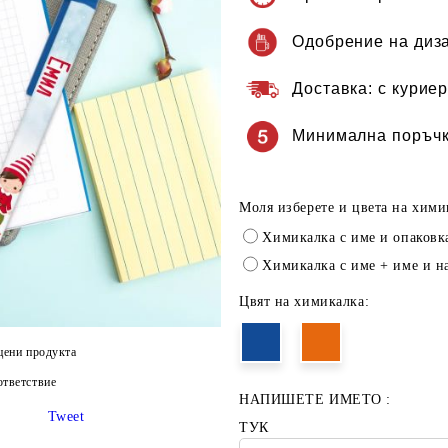
Одобрение на диз
Доставка:
с куриер
Минимална поръчк
Моля изберете и цвета на хими
Химикалка с име и опаковк
Химикалка с име + име и н
Цвят на химикалка:
цени продукта
тветствие
НАПИШЕТЕ ИМЕТО :
Tweet
ТУК