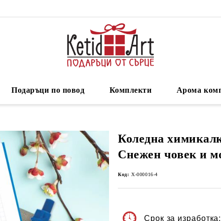
Подаръци по повод
Комплекти
Арома ком
Коледна химикалк
Снежен човек и м
Код:
Х-000016-4
Срок за изработка