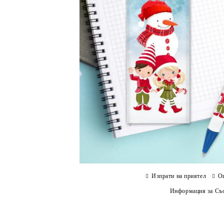
Изпрати на приятел
О
Информация за Съо