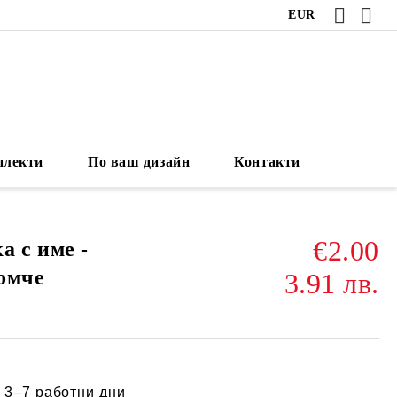
EUR
плекти
По ваш дизайн
Контакти
€2.00
а с име -
омче
3.91 лв.
:
3–7 работни дни