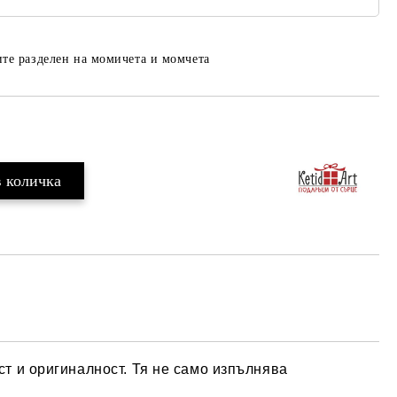
те разделен на момичета и момчета
Добави в желани
т и оригиналност. Тя не само изпълнява