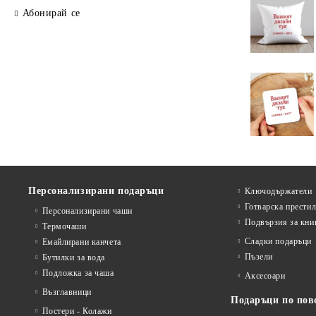
Абонирай се
Персонализирани подаръци
Ключодържатели
Готварска прести
Персонализирани чаши
Подвързия за кни
Термочаши
Сладки подаръци
Емайлирани канчета
Пъзели
Бутилки за вода
Подложка за чаша
Аксесоари
Възглавници
Подаръци по пов
Постери - Колажи