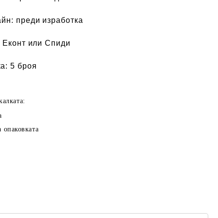
айн:
преди изработка
 Еконт или Спиди
а:
5 броя
калката:
а
а опаковката