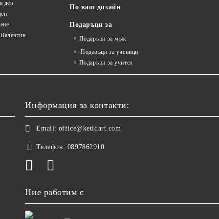
н ден
По ваш дизайн
ден
ене
Подаръци за
 Валентин
Подаръци за мъж
Подаръци за ученици
Подаръци за учител
Информация за контакти:
Email:
office@ketidart.com
Телефон:
0897862910
Ние работим с