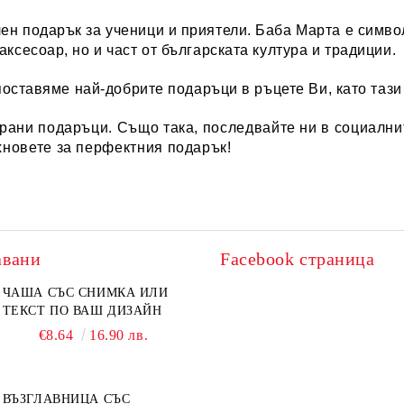
ен подарък за ученици и приятели. Баба Марта е символ
ксесоар, но и част от българската култура и традиции.
поставяме най-добрите подаръци в ръцете Ви, като таз
ирани
подаръци
. Също така, последвайте ни в социални
хновете за перфектния подарък!
авани
Facebook страница
ЧАША СЪС СНИМКА ИЛИ
ТЕКСТ ПО ВАШ ДИЗАЙН
€8.64
16.90 лв.
ВЪЗГЛАВНИЦА СЪС