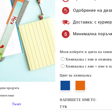
Одобрение на диз
Доставка:
с куриер
Минимална поръчк
Моля изберете и цвета на хими
Химикалка с име и опаковк
Химикалка с име + име и н
Цвят на химикалка:
цени продукта
тветствие
НАПИШЕТЕ ИМЕТО :
Tweet
ТУК