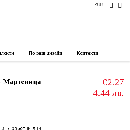
EUR
плекти
По ваш дизайн
Контакти
€2.27
- Мартеница
4.44 лв.
:
3–7 работни дни