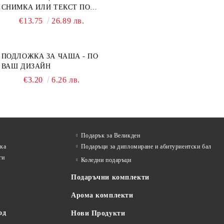
СНИМКА ИЛИ ТЕКСТ ПО
ВАШ ДИЗАЙН
€13.75
26.89 лв.
ПОДЛОЖКА ЗА ЧАША - ПО
ВАШ ДИЗАЙН
€3.20
6.26 лв.
Подарък за Великден
лка
Подаръци за дипломиране и абитуриентски бал
ги
Коледни подаръци
Подаръчни комплекти
Арома комплекти
од
Нови Продукти