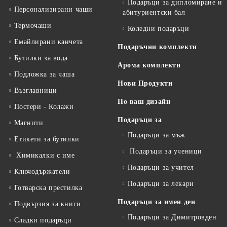
Подаръци за дипломиране и
Персонализирани чаши
абитуриентски бал
Термочаши
Коледни подаръци
Емайлирани канчета
Подаръчни комплекти
Бутилки за вода
Арома комплекти
Подложка за чаша
Нови Продукти
Възглавници
По ваш дизайн
Постери - Колажи
Подаръци за
Магнити
Подаръци за мъж
Етикети за бутилки
Подаръци за ученици
Химикалки с име
Подаръци за учител
Ключодържатели
Подаръци за лекари
Готварска престилка
Подаръци за имен ден
Подвързия за книги
Подаръци за Димитровден
Сладки подаръци