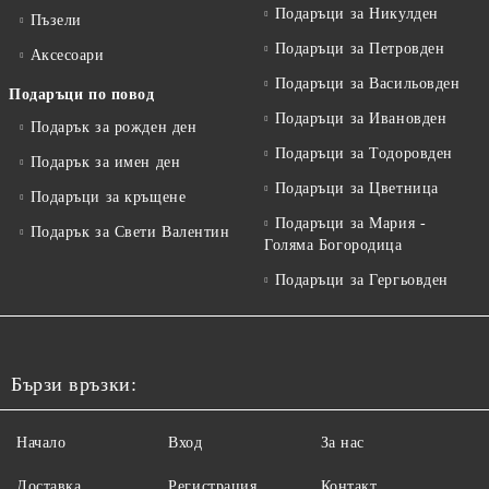
Подаръци за Никулден
Пъзели
Подаръци за Петровден
Аксесоари
Подаръци за Васильовден
Подаръци по повод
Подаръци за Ивановден
Подарък за рожден ден
Подаръци за Тодоровден
Подарък за имен ден
Подаръци за Цветница
Подаръци за кръщене
Подаръци за Мария -
Подарък за Свети Валентин
Голяма Богородица
Подаръци за Гергьовден
Бързи връзки:
Начало
Вход
За нас
Доставка
Регистрация
Контакт