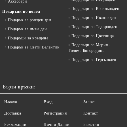
Аксесоари
Подаръци за Васильовден
Подаръци по повод
Подаръци за Ивановден
Подарък за рожден ден
Подаръци за Тодоровден
Подарък за имен ден
Подаръци за Цветница
Подаръци за кръщене
Подаръци за Мария -
Подарък за Свети Валентин
Голяма Богородица
Подаръци за Гергьовден
Бързи връзки:
Начало
Вход
За нас
Доставка
Регистрация
Контакт
Рекламации
Лични Данни
Бюлетин