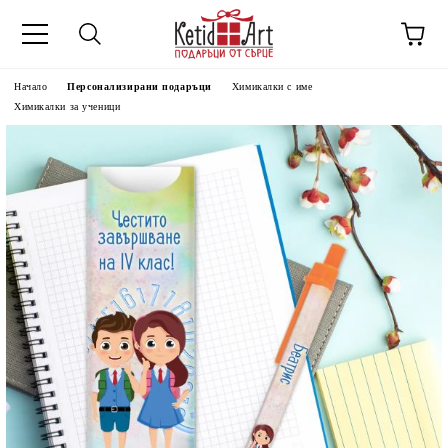
Начало
Персонализирани подаръци
Химикалки с име
Химикалки за ученици