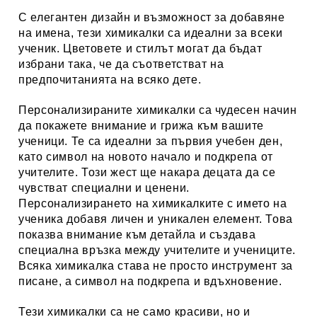
С елегантен дизайн и възможност за добавяне
на имена, тези химикалки са идеални за всеки
ученик. Цветовете и стилът могат да бъдат
избрани така, че да съответстват на
предпочитанията на всяко дете.
Персонализираните химикалки са чудесен начин
да покажете внимание и грижа към вашите
ученици. Те са идеални за първия учебен ден,
като символ на новото начало и подкрепа от
учителите. Този жест ще накара децата да се
чувстват специални и ценени.
Персонализирането на химикалките с името на
ученика добавя личен и уникален елемент. Това
показва внимание към детайла и създава
специална връзка между учителите и учениците.
Всяка химикалка става не просто инструмент за
писане, а символ на подкрепа и вдъхновение.
Тези химикалки са не само красиви, но и