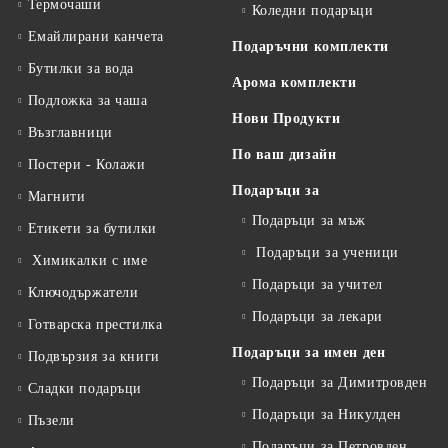
Термочаши
Коледни подаръци
Емайлирани канчета
Подаръчни комплекти
Бутилки за вода
Арома комплекти
Подложка за чаша
Нови Продукти
Възглавници
По ваш дизайн
Постери - Колажи
Подаръци за
Магнити
Подаръци за мъж
Етикети за бутилки
Подаръци за ученици
Химикалки с име
Подаръци за учител
Ключодържатели
Подаръци за лекари
Готварска престилка
Подаръци за имен ден
Подвързия за книги
Подаръци за Димитровден
Сладки подаръци
Подаръци за Никулден
Пъзели
Подаръци за Петровден