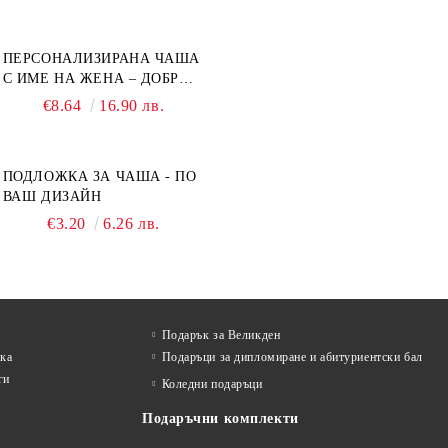
ПЕРСОНАЛИЗИРАНА ЧАША
С ИМЕ НА ЖЕНА – ДОБРО
УТРО
€8.64
16.90 лв.
ПОДЛОЖКА ЗА ЧАША - ПО
ВАШ ДИЗАЙН
€3.20
6.26 лв.
Подарък за Великден
лка
Подаръци за дипломиране и абитуриентски бал
ги
Коледни подаръци
Подаръчни комплекти