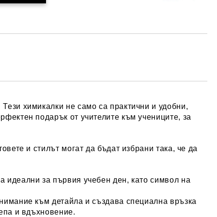
Тези химикалки не само са практични и удобни,
рфектен подарък от учителите към учениците, за
овете и стилът могат да бъдат избрани така, че да
а идеални за първия учебен ден, като символ на
внимание към детайла и създава специална връзка
репа и вдъхновение.