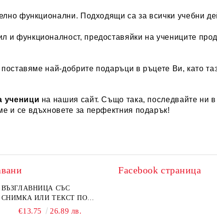
телно функционални. Подходящи са за всички учебни де
л и функционалност, предоставяйки на учениците проду
 поставяме най-добрите подаръци в ръцете Ви, като та
а ученици
на нашия сайт. Също така, последвайте ни в 
ме и се вдъхновете за перфектния подарък!
авани
Facebook страница
ВЪЗГЛАВНИЦА СЪС
СНИМКА ИЛИ ТЕКСТ ПО
ВАШ ДИЗАЙН
€13.75
26.89 лв.