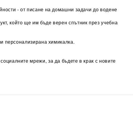
йности - от писане на домашни задачи до водене
кт, който ще им бъде верен спътник през учебна
зи персонализирана химикалка.
социалните мрежи, за да бъдете в крак с новите