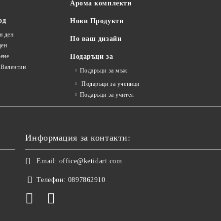
Арома комплекти
од
Нови Продукти
н ден
По ваш дизайн
ден
ене
Подаръци за
 Валентин
Подаръци за мъж
Подаръци за ученици
Подаръци за учител
Информация за контакти:
Email:
office@ketidart.com
Телефон:
0897862910