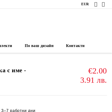
EUR
плекти
По ваш дизайн
Контакти
€2.00
а с име -
3.91 лв.
:
3–7 работни дни