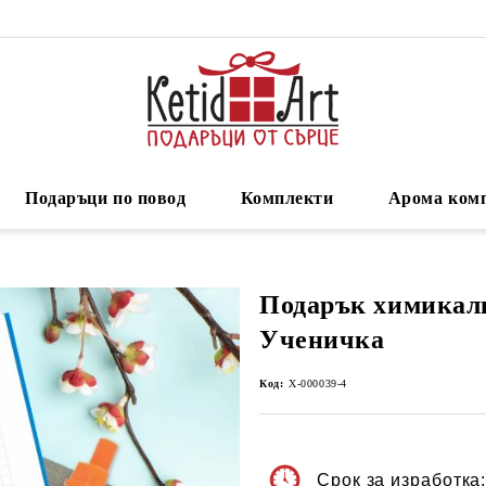
Подаръци по повод
Комплекти
Арома ком
Подарък химикалк
Ученичка
Код:
Х-000039-4
Срок за изработка