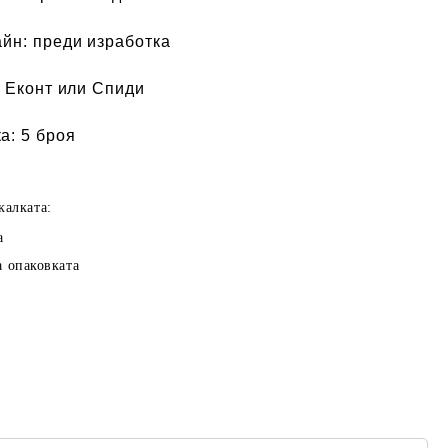
айн:
преди изработка
 Еконт или Спиди
а:
5 броя
калката:
а
а опаковката