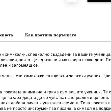
евюта
Как протича поръчката
и химикалки, специално създадени за вашите ученици. 
лизация, която ще вдъхнови и мотивира всяко дете. Пе
лен и запомнящ се.
мена, тези химикалки са идеални за всеки ученик. Цвет
 покажете внимание и грижа към вашите ученици. Те с
 ще накара децата да се чувстват специални и ценени.
еника добавя личен и уникален елемент. Това показва 
ава не просто инструмент за писане, а символ на подк