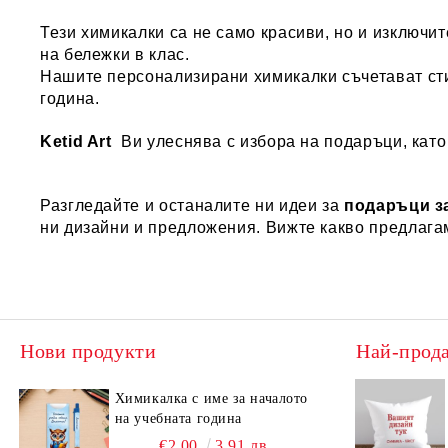
Тези химикалки са не само красиви, но и изключи
на бележки в клас.
Нашите персонализирани химикалки съчетават сти
година.
Ketid Art
Ви улеснява с избора на подаръци, като
Разгледайте и останалите ни идеи за
подаръци з
ни дизайни и предложения. Вижте какво предлага
Нови продукти
Най-прод
Химикалка с име за началото
на учебната година
€2.00
3.91 лв.