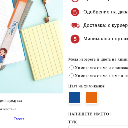
Одобрение на диз
Доставка:
с куриер
Минимална поръчк
Моля изберете и цвета на хими
Химикалка с име и опаковк
Химикалка с име + име и н
Цвят на химикалка:
цени продукта
тветствие
НАПИШЕТЕ ИМЕТО :
Tweet
ТУК