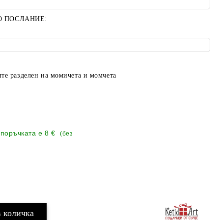
О ПОСЛАНИЕ:
те разделен на момичета и момчета
 поръчката е
8 €
(без
Добави в желани