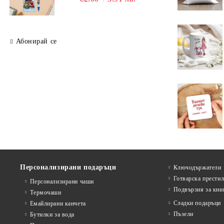
Абонирай се
Персонализирани подаръци
Ключодържатели
Готварска прести
Персонализирани чаши
Подвързия за кни
Термочаши
Сладки подаръци
Емайлирани канчета
Пъзели
Бутилки за вода