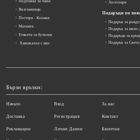
Подложка за чаша
Аксесоари
Възглавници
Подаръци по пов
Постери - Колажи
Подарък за рожде
Магнити
Подарък за имен 
Етикети за бутилки
Подаръци за кръщ
Подарък за Свети
Химикалки с име
Бързи връзки:
Начало
Вход
За нас
Доставка
Регистрация
Контакт
Рекламации
Лични Данни
Бюлетин