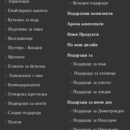
Термочаши
Коледни подаръци
Емайлирани канчета
Подаръчни комплекти
Бутилки за вода
Арома комплекти
Подложка за чаша
Нови Продукти
Възглавници
По ваш дизайн
Постери - Колажи
Подаръци за
Магнити
Подаръци за мъж
Етикети за бутилки
Подаръци за ученици
Химикалки с име
Подаръци за учител
Ключодържатели
Подаръци за лекари
Готварска престилка
Подаръци за имен ден
Подвързия за книги
Подаръци за Димитровден
Сладки подаръци
Подаръци за Никулден
Пъзели
Подаръци за Петровден