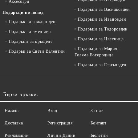
Аксесоари
Подаръци за Васильовден
Подаръци по повод
Подаръци за Ивановден
Подарък за рожден ден
Подаръци за Тодоровден
Подарък за имен ден
Подаръци за Цветница
Подаръци за кръщене
Подаръци за Мария -
Подарък за Свети Валентин
Голяма Богородица
Подаръци за Гергьовден
Бързи връзки:
Начало
Вход
За нас
Доставка
Регистрация
Контакт
Рекламации
Лични Данни
Бюлетин