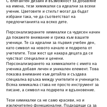
С елегантен дизайн и възможност за добавяне
на имена, тези химикалки са идеални за всеки
ученик. Цветовете и стилът могат да бъдат
избрани така, че да съответстват на
предпочитанията на всяко дете.
Персонализираните химикалки са чудесен начин
да покажете внимание и грижа към вашите
ученици. Те са идеални за първия учебен ден,
като символ на новото начало и подкрепа от
учителите. Този жест ще накара децата да се
чувстват специални и ценени.
Персонализирането на химикалките с името на
ученика добавя личен и уникален елемент. Това
показва внимание към детайла и създава
специална връзка между учителите и учениците.
Всяка химикалка става не просто инструмент за
писане, а символ на подкрепа и вдъхновение.
Тези химикалки са не само красиви, но и
изключително функционални. Подходящи са за