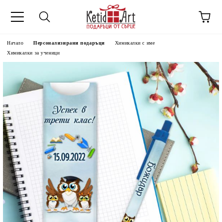
Начало
Персонализирани подаръци
Химикалки с име
Химикалки за ученици