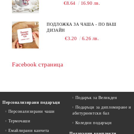
€8.64
16.90 лв.
ПОДЛОЖКА ЗА ЧАША - ПО ВАШ
ДИЗАЙН
€3.20
6.26 лв.
Facebook страница
Подарък за Великден
Персонализирани подаръци
Подаръци за дипломиране и
Персонализирани чаши
абитуриентски бал
Термочаши
Коледни подаръци
Емайлирани канчета
Подаръчни комплекти