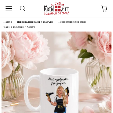
Начало
Персонализирани подаръци
Персонализирани чаши
Чаши с професии / Хобита