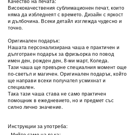
Качество на печата:
Висококачествения сублимационен печат, които
няма да избледнеят с времето. Дизайн с яркост
и дълбочина. Всеки детайл изглежда чудесно и
точно.
Оригинален подарък:
Нашата персонализирана чаша е практичен и
дълготраен подарък за
фризьорка
по повод
имен ден, рожден ден, 8-ми март, Коледа.
Тази чаша ще превърне специалния момент още
по-светъл и магичен. Оригинален подарък, който
ще направи всеки получател усмихнат и
специален.
Така тази чаша става не само практичен
помощник в ежедневието, но и предмет със
силно лично значение.
Инструкции за употреба:
Мийте само на ръка;