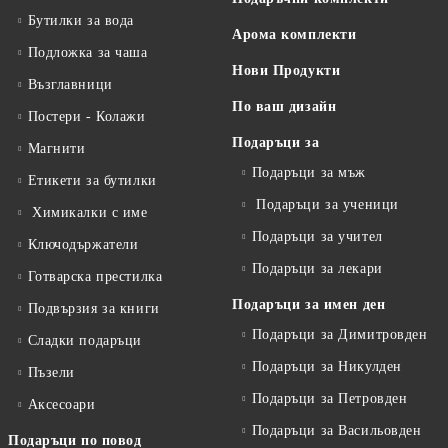
Бутилки за вода
Арома комплекти
Подложка за чаша
Нови Продукти
Възглавници
По ваш дизайн
Постери - Колажи
Подаръци за
Магнити
Подаръци за мъж
Етикети за бутилки
Подаръци за ученици
Химикалки с име
Подаръци за учител
Ключодържатели
Подаръци за лекари
Готварска престилка
Подаръци за имен ден
Подвързия за книги
Подаръци за Димитровден
Сладки подаръци
Подаръци за Никулден
Пъзели
Подаръци за Петровден
Аксесоари
Подаръци за Васильовден
Подаръци по повод