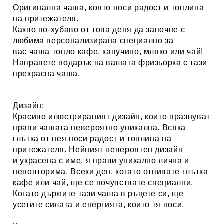
Оригинална чаша, която носи радост и топлина
на притежателя.
Какво по-хубаво от това деня да започне с
любима персонализирана специално за
вас
чаша топло кафе, капучино, мляко или чай
!
Направете подарък на вашата
фризьорка
с тази
прекрасна чаша.
Дизайн:
Красиво илюстрираният дизайн, които празнуват
прави чашата невероятно уникална. Всяка
глътка от нея носи радост и топлина на
притежателя. Нейният невероятен дизайн
и украсена с име
, я прави уникално лична и
неповторима. Всеки ден, когато отпивате глътка
кафе или чай, ще се почувствате специални.
Когато държите тази чаша в ръцете си, ще
усетите силата и енергията, които тя носи.