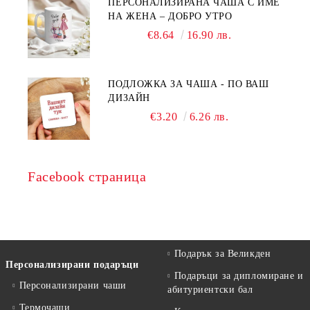
ПЕРСОНАЛИЗИРАНА ЧАША С ИМЕ
НА ЖЕНА – ДОБРО УТРО
€8.64
16.90 лв.
ПОДЛОЖКА ЗА ЧАША - ПО ВАШ
ДИЗАЙН
€3.20
6.26 лв.
Facebook страница
Подарък за Великден
Персонализирани подаръци
Подаръци за дипломиране и
Персонализирани чаши
абитуриентски бал
Термочаши