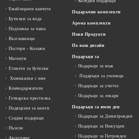
Коледни подаръци
Емайлирани канчета
Подаръчни комплекти
Бутилки за вода
Арома комплекти
Подложка за чаша
Нови Продукти
Възглавници
По ваш дизайн
Постери - Колажи
Подаръци за
Магнити
Подаръци за мъж
Етикети за бутилки
Подаръци за ученици
Химикалки с име
Подаръци за учител
Ключодържатели
Подаръци за лекари
Готварска престилка
Подаръци за имен ден
Подвързия за книги
Подаръци за Димитровден
Сладки подаръци
Подаръци за Никулден
Пъзели
Подаръци за Петровден
Аксесоари